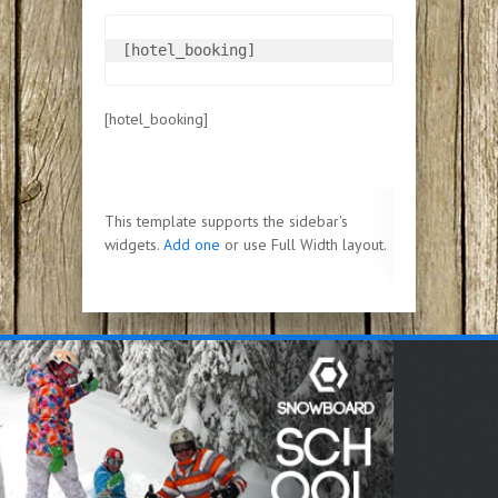
[hotel_booking]
[hotel_booking]
This template supports the sidebar's
widgets.
Add one
or use Full Width layout.