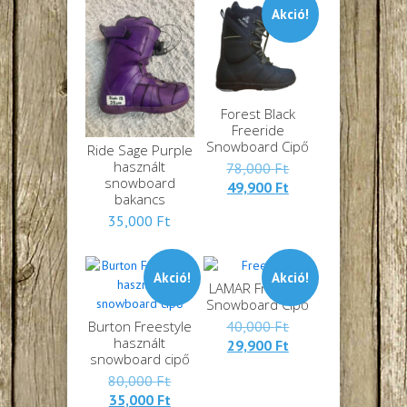
Akció!
Forest Black
Freeride
Snowboard Cipő
Ride Sage Purple
használt
Eredeti
78,000
Ft
snowboard
Jelenlegi
ára:
49,900
Ft
bakancs
ára:
78,000 Ft.
35,000
Ft
49,900 Ft.
Akció!
Akció!
LAMAR Freeride
Snowboard Cipő
Eredeti
Burton Freestyle
40,000
Ft
használt
Jelenlegi
ára:
29,900
Ft
snowboard cipő
ára:
40,000 Ft.
Eredeti
80,000
Ft
29,900 Ft.
Jelenlegi
ára:
35,000
Ft