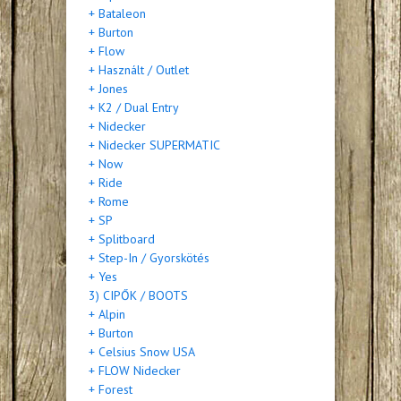
+ Bataleon
+ Burton
+ Flow
+ Használt / Outlet
+ Jones
+ K2 / Dual Entry
+ Nidecker
+ Nidecker SUPERMATIC
+ Now
+ Ride
+ Rome
+ SP
+ Splitboard
+ Step-In / Gyorskötés
+ Yes
3) CIPŐK / BOOTS
+ Alpin
+ Burton
+ Celsius Snow USA
+ FLOW Nidecker
+ Forest