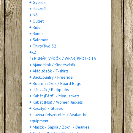
+ Gyerek
+ Használt
+ Női
+ Outlet
+ Ride
+ Rome
+ Salomon
+ ThirtyTwo 32
+K2
4) RUHÁK, VÉDŐK / WEAR, PROTECTS
+ Ajándékok / Kiegészítők
+ Aláöltözők / T-shirts
+ Backcountry / Freeride
+ Board zsákok / Board Bags
+ Hátizsák / Backpacks
+ Kabát (Férfi) / Men Jackets
+ Kabát (Női) / Women Jackets
+ Kesztyű / Gloves
+ Lavina felszerelés / Avalanche
equipment
+ Maszk / Sapka / Zokni / Beanies