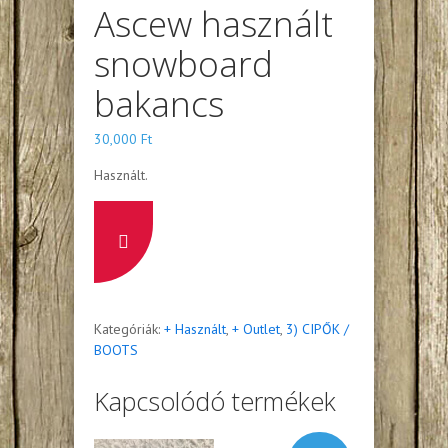
Ascew használt
snowboard
bakancs
30,000
Ft
Használt.
Nem vagyunk webshop de a
boltban, vagy a raktárban szinte
minden termék elérhető, telefonon
tudunk felvilagosítást adni
Kategóriák:
+ Használt
,
+ Outlet
,
3) CIPŐK /
BOOTS
Kapcsolódó termékek