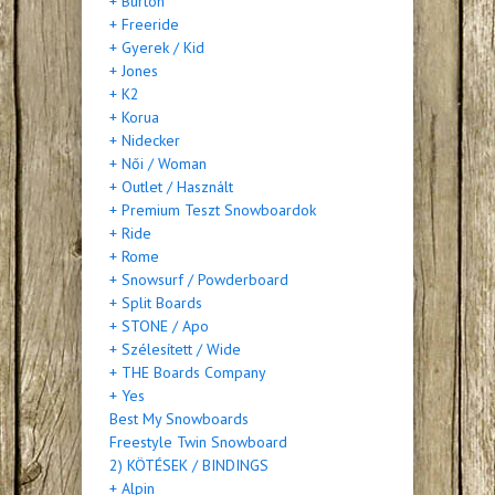
+ Burton
+ Freeride
+ Gyerek / Kid
+ Jones
+ K2
+ Korua
+ Nidecker
+ Női / Woman
+ Outlet / Használt
+ Premium Teszt Snowboardok
+ Ride
+ Rome
+ Snowsurf / Powderboard
+ Split Boards
+ STONE / Apo
+ Szélesített / Wide
+ THE Boards Company
+ Yes
Best My Snowboards
Freestyle Twin Snowboard
2) KÖTÉSEK / BINDINGS
+ Alpin