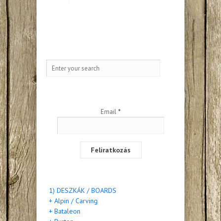
ára:
80,000 Ft.
35,000 Ft.
FELIRATKOZÁS A HÍRLEVELÜNKRE
Email
*
TERMÉKKATEGÓRIÁK
1) DESZKÁK / BOARDS
+ Alpin / Carving
+ Bataleon