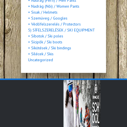
+ Nadrág (Férfi) / Men Pants
+ Nadrág (Női) / Women Pants
+ Sisak / Helmets
+ Szemüveg / Googles
+ Védőfelszerelés / Protectors
5) SÍFELSZERELÉSEK / SKI EQUIPMENT
+ Síbotok / Ski poles
+ Sícipők / Ski boots
+ Síkötések / Ski bindings
+ Sílécek / Skis
Uncategorized