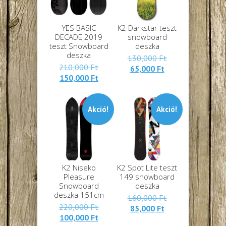
YES BASIC
K2 Darkstar teszt
DECADE 2019
snowboard
teszt Snowboard
deszka
deszka
Eredeti
130,000
Ft
Eredeti
210,000
Ft
Jelenlegi
ára:
65,000
Ft
Jelenlegi
ára:
150,000
Ft
ára:
130,000 Ft.
ára:
210,000 Ft.
65,000 Ft.
150,000 Ft.
Akció!
Akció!
K2 Niseko
K2 Spot Lite teszt
Pleasure
149 snowboard
Snowboard
deszka
deszka 151cm
Eredeti
160,000
Ft
Eredeti
220,000
Ft
Jelenlegi
ára:
85,000
Ft
Jelenlegi
ára:
100,000
Ft
ára:
160,000 Ft.