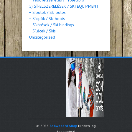
5) SÍFELSZERELÉSEK / SKI EQUIPMENT
+ Síbotok / Ski poles
+ Sícipők / Ski boots
+ Síkötések / Ski bindings
+ Sílécek / Skis
Uncategorized
© 2026
Snowboard Shop
Minden jog
fenntartva!