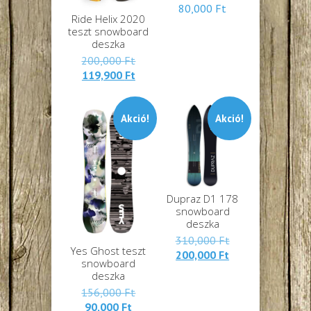
80,000
Ft
Ride Helix 2020
teszt snowboard
deszka
Eredeti
200,000
Ft
Jelenlegi
ára:
119,900
Ft
ára:
200,000 Ft.
119,900 Ft.
Akció!
Akció!
Dupraz D1 178
snowboard
deszka
Eredeti
310,000
Ft
Yes Ghost teszt
Jelenlegi
ára:
200,000
Ft
snowboard
ára:
310,000 Ft.
deszka
200,000 Ft.
Eredeti
156,000
Ft
Jelenlegi
ára:
90,000
Ft