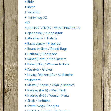
+ Ride
+ Rome
+ Salomon
+ ThirtyTwo 32
+K2
4) RUHÁK, VÉDŐK / WEAR, PROTECTS
+ Ajándékok / Kiegészítők
+ Aláöltözők / T-shirts
+ Backcountry / Freeride
+ Board zsákok / Board Bags
+ Hátizsák / Backpacks
+ Kabát (Férfi) / Men Jackets
+ Kabát (Női) / Women Jackets
+ Kesztyű / Gloves
+ Lavina felszerelés / Avalanche
equipment
+ Maszk / Sapka / Zokni / Beanies
+ Nadrág (Férfi) / Men Pants
+ Nadrág (Női) / Women Pants
+ Sisak / Helmets
+ Szemüveg / Googles
+ Védőfelszerelés / Protectors