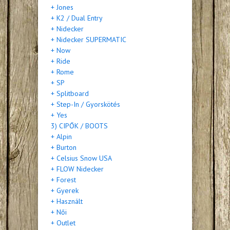
+ Jones
+ K2 / Dual Entry
+ Nidecker
+ Nidecker SUPERMATIC
+ Now
+ Ride
+ Rome
+ SP
+ Splitboard
+ Step-In / Gyorskötés
+ Yes
3) CIPŐK / BOOTS
+ Alpin
+ Burton
+ Celsius Snow USA
+ FLOW Nidecker
+ Forest
+ Gyerek
+ Használt
+ Női
+ Outlet