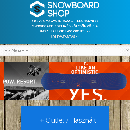
30 ÉVES MAGYARORSZÁG II. LEGNAGYOBB
SNOWBOARD BOLTJA ÉS KÖLCSÖNZŐJE. A
HAZAI FREERIDE-KÖZPONT. |
->
NYITVATARTÁS <-
+ Outlet / Használt