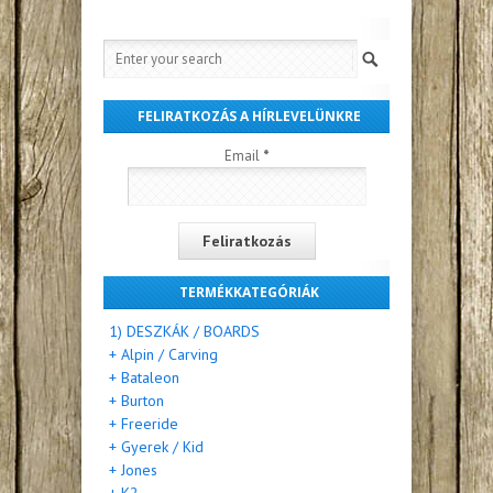
FELIRATKOZÁS A HÍRLEVELÜNKRE
Email
*
TERMÉKKATEGÓRIÁK
1) DESZKÁK / BOARDS
+ Alpin / Carving
+ Bataleon
+ Burton
+ Freeride
+ Gyerek / Kid
+ Jones
+ K2