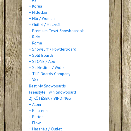
+ Korua
+ Nidecker
+ Női / Woman
+ Outlet / Használt
+ Premium Teszt Snowboardok
+ Ride
+ Rome
+ Snowsurf / Powderboard
+ Split Boards
+ STONE / Apo
+ Szélesített / Wide
+ THE Boards Company
+ Yes
Best My Snowboards
Freestyle Twin Snowboard
2) KÖTÉSEK / BINDINGS
+ Alpin
+ Bataleon
+ Burton
+ Flow
+ Használt / Outlet