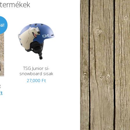
 termékek
ió!
TSG Junior sí-
snowboard sisak
e
27,000
Ft
g
Jelenlegi
Ft
ára:
t.
47,000 Ft.