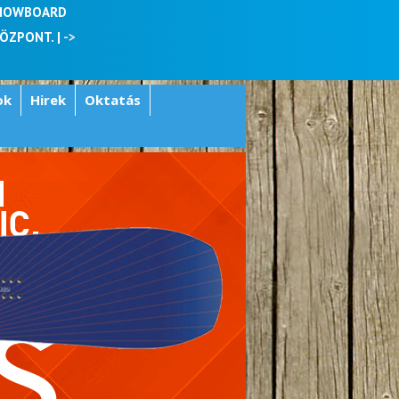
SNOWBOARD
KÖZPONT. |
->
ok
Hirek
Oktatás