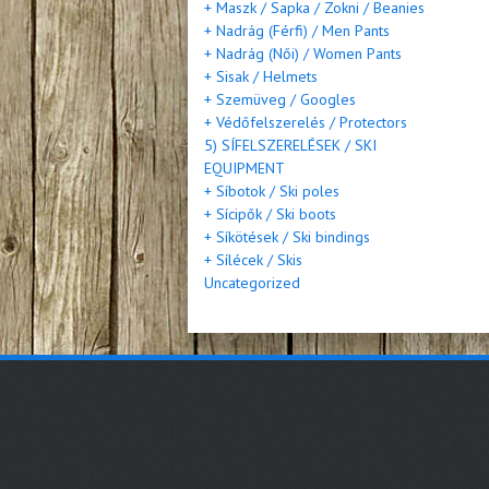
+ Maszk / Sapka / Zokni / Beanies
+ Nadrág (Férfi) / Men Pants
+ Nadrág (Női) / Women Pants
+ Sisak / Helmets
+ Szemüveg / Googles
+ Védőfelszerelés / Protectors
5) SÍFELSZERELÉSEK / SKI
EQUIPMENT
+ Síbotok / Ski poles
+ Sícipők / Ski boots
+ Síkötések / Ski bindings
+ Sílécek / Skis
Uncategorized