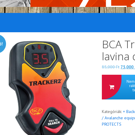
BCA Tr
ó!
lavina
Eredeti
85,000
Ft
75,000
ára:
85,000 
Nem 
rak
t
Kategóriák:
+ Back
/ Avalanche equi
PROTECTS