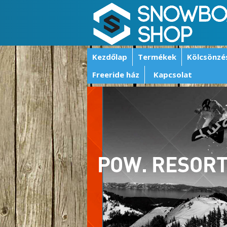
Kezdőlap
Termékek
Kölcsönzé
Freeride ház
Kapcsolat