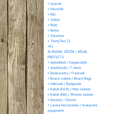
+ Gyerek
+ Használt
+ Női
+ Outlet
+ Ride
+ Rome
+ Salomon
+ ThirtyTwo 32
+K2
4) RUHÁK, VÉDŐK / WEAR,
PROTECTS
+ Ajándékok / Kiegészítők
+ Aláöltözők / T-shirts
+ Backcountry / Freeride
+ Board zsákok / Board Bags
+ Hátizsák / Backpacks
+ Kabát (Férfi) / Men Jackets
+ Kabát (Női) / Women Jackets
+ Kesztyű / Gloves
+ Lavina felszerelés / Avalanche
equipment