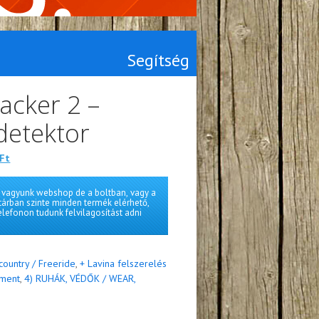
Segítség
acker 2 –
 detektor
Jelenlegi
Ft
ára:
Ft.
75,000 Ft.
vagyunk webshop de a boltban, vagy a
tárban szinte minden termék elérhető,
elefonon tudunk felvilagosítást adni
country / Freeride
,
+ Lavina felszerelés
pment
,
4) RUHÁK, VÉDŐK / WEAR,