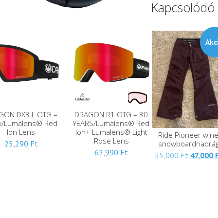
Kapcsolódó
Akc
GON DX3 L OTG –
DRAGON R1 OTG – 30
ck/Lumalens® Red
YEARS/Lumalens® Red
Ion Lens
Ion+ Lumalens® Light
Ride Pioneer win
Rose Lens
snowboardnadrá
25,290
Ft
62,990
Ft
Eredeti
55,000
Ft
47,000
ára:
55,000 F