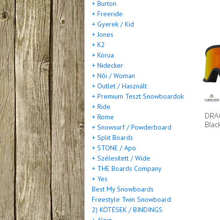
+ Burton
+ Freeride
+ Gyerek / Kid
+ Jones
+ K2
+ Korua
+ Nidecker
+ Női / Woman
+ Outlet / Használt
+ Premium Teszt Snowboardok
+ Ride
DRA
+ Rome
Bla
+ Snowsurf / Powderboard
+ Split Boards
+ STONE / Apo
+ Szélesített / Wide
+ THE Boards Company
+ Yes
Best My Snowboards
Freestyle Twin Snowboard
2) KÖTÉSEK / BINDINGS