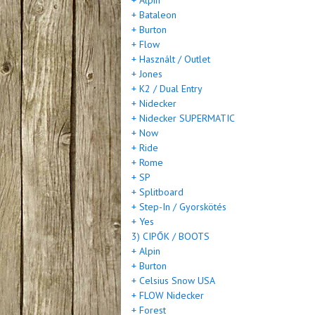
+ Alpin
+ Bataleon
+ Burton
+ Flow
+ Használt / Outlet
+ Jones
+ K2 / Dual Entry
+ Nidecker
+ Nidecker SUPERMATIC
+ Now
+ Ride
+ Rome
+ SP
+ Splitboard
+ Step-In / Gyorskötés
+ Yes
3) CIPŐK / BOOTS
+ Alpin
+ Burton
+ Celsius Snow USA
+ FLOW Nidecker
+ Forest