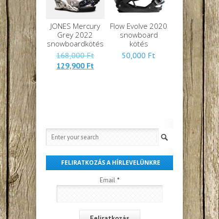
JONES Mercury
Flow Evolve 2020
Grey 2022
snowboard
snowboardkötés
kötés
Eredeti
168,000
Ft
50,000
Ft
Jelenlegi
ára:
129,900
Ft
ára:
168,000 Ft.
129,900 Ft.
FELIRATKOZÁS A HÍRLEVELÜNKRE
Email
*