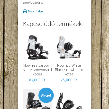
snowboardra.
Nyomtatás
Kapcsolódó termékek
Now Yes carbon-
Now Ipo White
skate snowboard
Black snowboard
kötés
kötés
87,000
Ft
75,000
Ft
Akció!