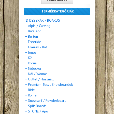
TERMÉKKATEGÓRIÁK
1) DESZKÁK / BOARDS
+ Alpin / Carving
+ Bataleon
+ Burton
+ Freeride
+ Gyerek / Kid
+ Jones
+ K2
+ Korua
+ Nidecker
+ Női / Woman
+ Outlet / Használt
+ Premium Teszt Snowboardok
+ Ride
+ Rome
+ Snowsurf / Powderboard
+ Split Boards
+ STONE / Apo