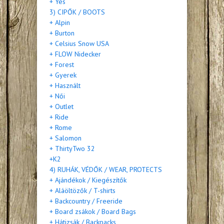
+ Yes
3) CIPŐK / BOOTS
+ Alpin
+ Burton
+ Celsius Snow USA
+ FLOW Nidecker
+ Forest
+ Gyerek
+ Használt
+ Női
+ Outlet
+ Ride
+ Rome
+ Salomon
+ ThirtyTwo 32
+K2
4) RUHÁK, VÉDŐK / WEAR, PROTECTS
+ Ajándékok / Kiegészítők
+ Aláöltözők / T-shirts
+ Backcountry / Freeride
+ Board zsákok / Board Bags
+ Hátizsák / Backpacks