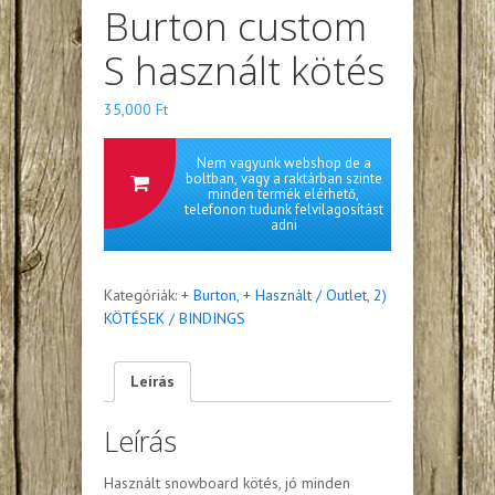
Burton custom
S használt kötés
35,000
Ft
Nem vagyunk webshop de a
boltban, vagy a raktárban szinte
minden termék elérhető,
telefonon tudunk felvilagosítást
adni
Kategóriák:
+ Burton
,
+ Használt / Outlet
,
2)
KÖTÉSEK / BINDINGS
Leírás
Leírás
Használt snowboard kötés, jó minden