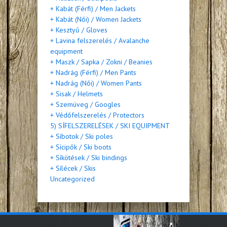
+ Kabát (Férfi) / Men Jackets
+ Kabát (Női) / Women Jackets
+ Kesztyű / Gloves
+ Lavina felszerelés / Avalanche
equipment
+ Maszk / Sapka / Zokni / Beanies
+ Nadrág (Férfi) / Men Pants
+ Nadrág (Női) / Women Pants
+ Sisak / Helmets
+ Szemüveg / Googles
+ Védőfelszerelés / Protectors
5) SÍFELSZERELÉSEK / SKI EQUIPMENT
+ Síbotok / Ski poles
+ Sícipők / Ski boots
+ Síkötések / Ski bindings
+ Sílécek / Skis
Uncategorized