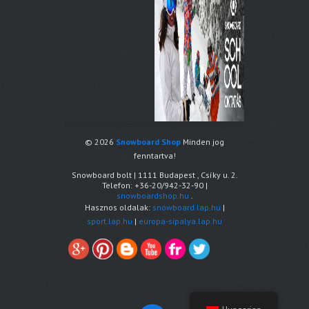
© 2026
Snowboard Shop
Minden jog
fenntartva!
Snowboard bolt
|
1111
Budapest
,
Csíky u. 2.
Telefon:
+36-20/942-32-90
|
snowboardshop.hu
.
Hasznos oldalak:
snowboard.lap.hu
|
sport.lap.hu
|
europa-sipalya.lap.hu