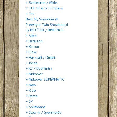
+ Szélesített / Wide
+ THE Boards Company
+ Yes
Best My Snowboards
Freestyle Twin Snowboard
2) KÖTÉSEK / BINDINGS
+ Alpin
+ Bataleon
+ Burton
+ Flow
+ Használt / Outlet
+ Jones
+ K2 / Dual Entry
+ Nidecker
+ Nidecker SUPERMATIC
+ Now
+ Ride
+ Rome
+ SP
+ Splitboard
+ Step-In / Gyorskötés