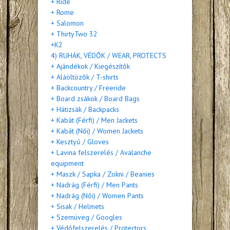
+ Ride
+ Rome
+ Salomon
+ ThirtyTwo 32
+K2
4) RUHÁK, VÉDŐK / WEAR, PROTECTS
+ Ajándékok / Kiegészítők
+ Aláöltözők / T-shirts
+ Backcountry / Freeride
+ Board zsákok / Board Bags
+ Hátizsák / Backpacks
+ Kabát (Férfi) / Men Jackets
+ Kabát (Női) / Women Jackets
+ Kesztyű / Gloves
+ Lavina felszerelés / Avalanche
equipment
+ Maszk / Sapka / Zokni / Beanies
+ Nadrág (Férfi) / Men Pants
+ Nadrág (Női) / Women Pants
+ Sisak / Helmets
+ Szemüveg / Googles
+ Védőfelszerelés / Protectors