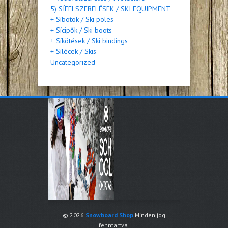
5) SÍFELSZERELÉSEK / SKI EQUIPMENT
+ Síbotok / Ski poles
+ Sícipők / Ski boots
+ Síkötések / Ski bindings
+ Sílécek / Skis
Uncategorized
© 2026
Snowboard Shop
Minden jog
fenntartva!