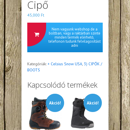
Cipő
45,000
Ft
Nem vagyunk webshop de a
boltban, vagy a raktárban szinte
minden termék elérhető,
telefonon tudunk felvilagosítást
adni
Kategóriák:
+ Celsius Snow USA
,
3) CIPŐK /
BOOTS
Kapcsolódó termékek
Akció!
Akció!