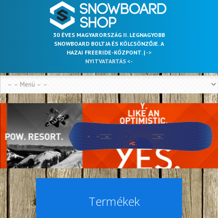
30 ÉVES MAGYARORSZÁG II. LEGNAGYOBB
SNOWBOARD BOLTJA ÉS KÖLCSÖNZŐJE. A
HAZAI FREERIDE-KÖZPONT. |
->
NYITVATARTÁS <-
Termékek