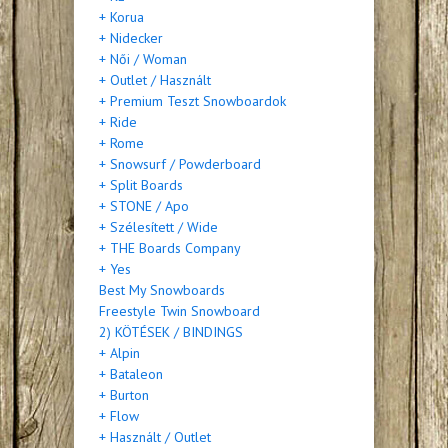
+ Korua
+ Nidecker
+ Női / Woman
+ Outlet / Használt
+ Premium Teszt Snowboardok
+ Ride
+ Rome
+ Snowsurf / Powderboard
+ Split Boards
+ STONE / Apo
+ Szélesített / Wide
+ THE Boards Company
+ Yes
Best My Snowboards
Freestyle Twin Snowboard
2) KÖTÉSEK / BINDINGS
+ Alpin
+ Bataleon
+ Burton
+ Flow
+ Használt / Outlet