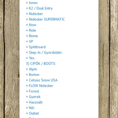
+ Jones
+ K2 / Dual Entry
+ Nidecker
+ Nidecker SUPERMATIC
+ Now
+ Ride
+ Rome
+ SP
+ Splitboard
+ Step-In / Gyorskötés
+ Yes
3) CIPŐK / BOOTS
+ Alpin
+ Burton
+ Celsius Snow USA
+ FLOW Nidecker
+ Forest
+ Gyerek
+ Használt
+ Női
+ Outlet