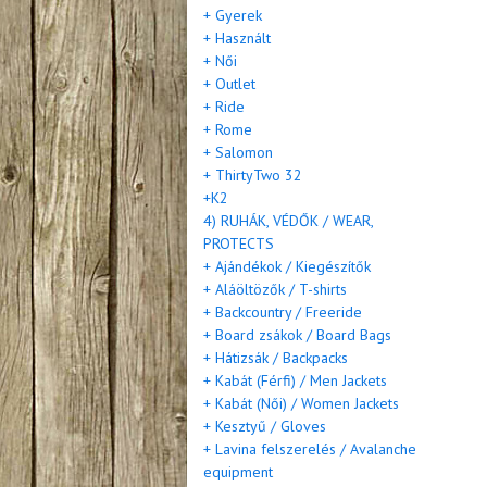
+ Gyerek
+ Használt
+ Női
+ Outlet
+ Ride
+ Rome
+ Salomon
+ ThirtyTwo 32
+K2
4) RUHÁK, VÉDŐK / WEAR,
PROTECTS
+ Ajándékok / Kiegészítők
+ Aláöltözők / T-shirts
+ Backcountry / Freeride
+ Board zsákok / Board Bags
+ Hátizsák / Backpacks
+ Kabát (Férfi) / Men Jackets
+ Kabát (Női) / Women Jackets
+ Kesztyű / Gloves
+ Lavina felszerelés / Avalanche
equipment