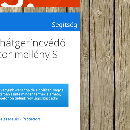
Segítség
 hátgerincvédő
tor mellény S
vagyunk webshop de a boltban, vagy a
tárban szinte minden termék elérhető,
elefonon tudunk felvilagosítást adni
elszerelés / Protectors