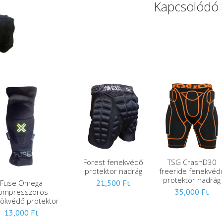
Kapcsolódó
Forest fenekvédő
TSG CrashD30
protektor nadrág
freeride fenekvéd
protektor nadrág
Fuse Omega
21,500
Ft
ompresszoros
35,000
Ft
ökvédő protektor
13,000
Ft