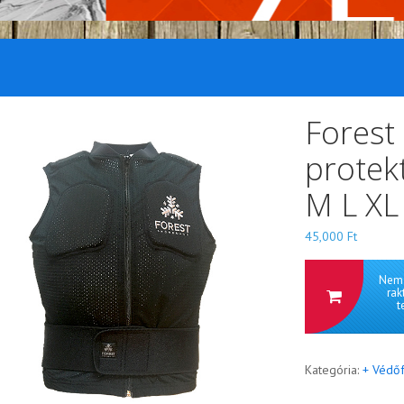
Forest
protek
M L XL
45,000
Ft
Nem 
rak
t
Kategória:
+ Védőf