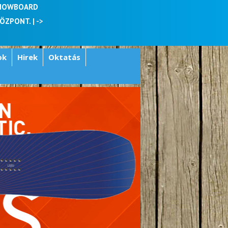
SNOWBOARD
KÖZPONT. |
->
ok
Hirek
Oktatás