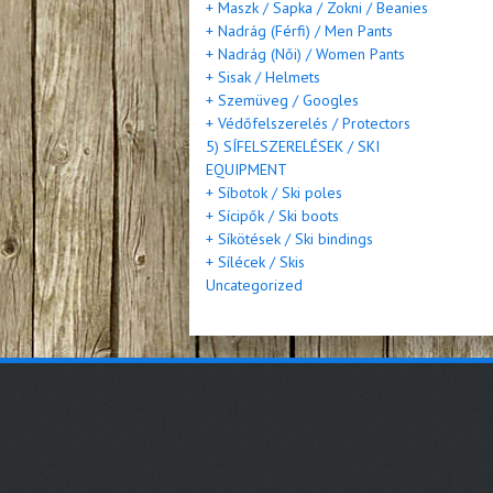
+ Maszk / Sapka / Zokni / Beanies
+ Nadrág (Férfi) / Men Pants
+ Nadrág (Női) / Women Pants
+ Sisak / Helmets
+ Szemüveg / Googles
+ Védőfelszerelés / Protectors
5) SÍFELSZERELÉSEK / SKI
EQUIPMENT
+ Síbotok / Ski poles
+ Sícipők / Ski boots
+ Síkötések / Ski bindings
+ Sílécek / Skis
Uncategorized