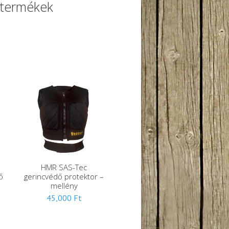
 termékek
HMR SAS-Tec
ő
gerincvédő protektor –
mellény
45,000
Ft