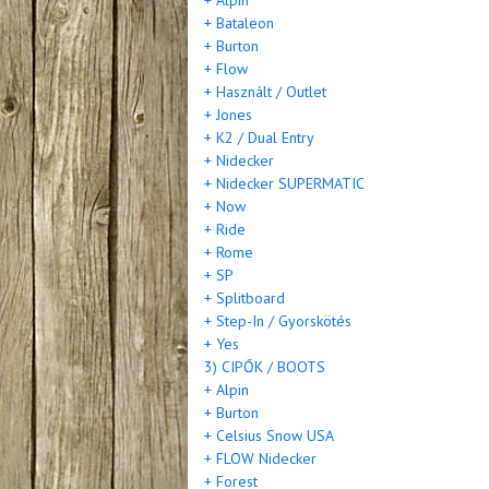
+ Alpin
+ Bataleon
+ Burton
+ Flow
+ Használt / Outlet
+ Jones
+ K2 / Dual Entry
+ Nidecker
+ Nidecker SUPERMATIC
+ Now
+ Ride
+ Rome
+ SP
+ Splitboard
+ Step-In / Gyorskötés
+ Yes
3) CIPŐK / BOOTS
+ Alpin
+ Burton
+ Celsius Snow USA
+ FLOW Nidecker
+ Forest