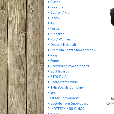
+ Burton
+ Freeride
+ Gyerek / Kid
+ Jones
+ K2
+ Korua
+ Nidecker
+ Női / Woman
+ Outlet / Használt
+ Premium Teszt Snowboardok
+ Ride
+ Rome
+ Snowsurf / Powderboard
+ Split Boards
+ STONE / Apo
+ Szélesített / Wide
+ THE Boards Company
+ Yes
Best My Snowboards
k
köny
Freestyle Twin Snowboard
2) KÖTÉSEK / BINDINGS