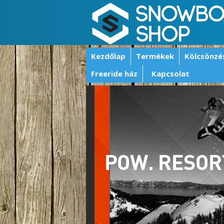
Kezdőlap
Termékek
Kölcsönzé
Freeride ház
Kapcsolat