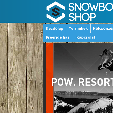
Kezdőlap
Termékek
Kölcsönzé
Freeride ház
Kapcsolat