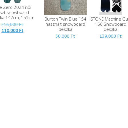
e Zero 2024 női
eszt snowboard
ka 142cm, 151cm
Burton Twin Blue 154
STONE Machine G
Eredeti
használt snowboard
166 Snowboard
216,000
Ft
deszka
deszka
Jelenlegi
ára:
110,000
Ft
ára:
216,000 Ft.
50,000
Ft
139,000
Ft
110,000 Ft.