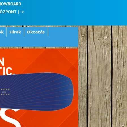
SNOWBOARD
KÖZPONT. |
->
ok
Hirek
Oktatás