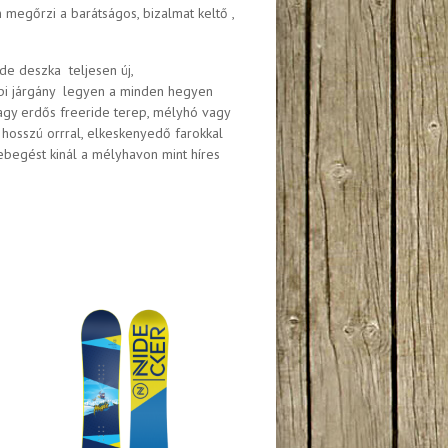
megőrzi a barátságos, bizalmat keltő ,
ide deszka teljesen új,
api járgány legyen a minden hegyen
agy erdős freeride terep, mélyhó vagy
 hosszú orrral, elkeskenyedő farokkal
begést kinál a mélyhavon mint híres