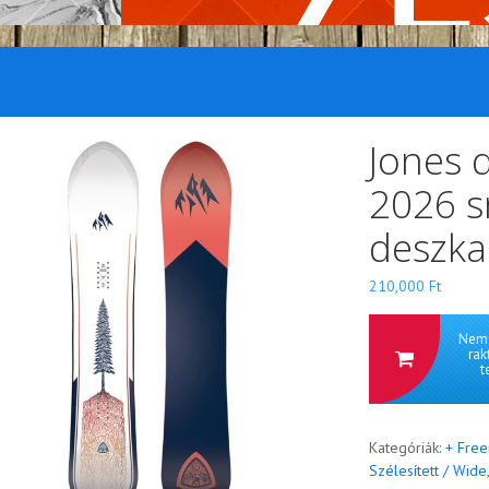
Jones 
2026 
deszka
210,000
Ft
Nem 
rak
t
Kategóriák:
+ Free
Szélesített / Wide