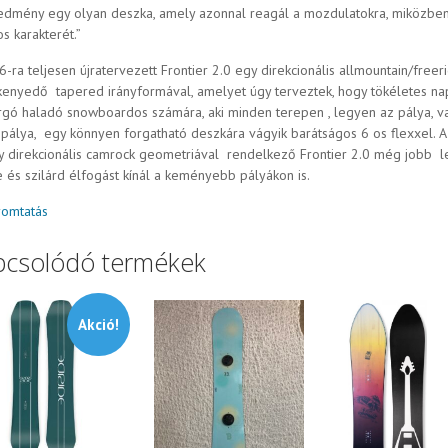
edmény egy olyan deszka, amely azonnal reagál a mozdulatokra, miközben 
s karakterét.”
-ra teljesen újratervezett Frontier 2.0 egy direkcionális allmountain/freer
kenyedő tapered irányformával, amelyet úgy terveztek, hogy tökéletes n
rgó haladó snowboardos számára, aki minden terepen , legyen az pálya, v
 pálya, egy könnyen forgatható deszkára vágyik barátságos 6 os flexxel. A
y direkcionális camrock geometriával rendelkező Frontier 2.0 még jobb le
e és szilárd élfogást kínál a keményebb pályákon is.
omtatás
pcsolódó termékek
Akció!