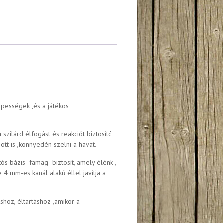
pességek ,és a játékos
 szilárd élfogást és reakciót biztosító
zött is ,könnyedén szelni a havat.
tós bázis famag biztosít, amely élénk ,
4 mm-es kanál alakú éllel javítja a
shoz, éltartáshoz ,amikor a