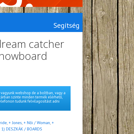
Segítség
dream catcher
snowboard
vagyunk webshop de a boltban, vagy a
tárban szinte minden termék elérhető,
elefonon tudunk felvilagosítást adni
ride
,
+ Jones
,
+ Női / Woman
,
+
,
1) DESZKÁK / BOARDS