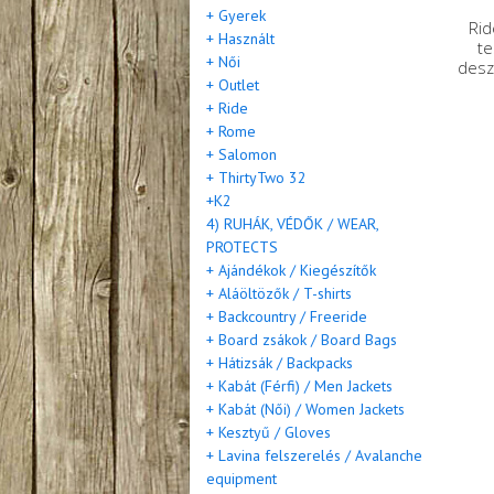
+ Gyerek
Rid
+ Használt
t
+ Női
desz
+ Outlet
+ Ride
+ Rome
+ Salomon
+ ThirtyTwo 32
+K2
4) RUHÁK, VÉDŐK / WEAR,
PROTECTS
+ Ajándékok / Kiegészítők
+ Aláöltözők / T-shirts
+ Backcountry / Freeride
+ Board zsákok / Board Bags
+ Hátizsák / Backpacks
+ Kabát (Férfi) / Men Jackets
+ Kabát (Női) / Women Jackets
+ Kesztyű / Gloves
+ Lavina felszerelés / Avalanche
equipment