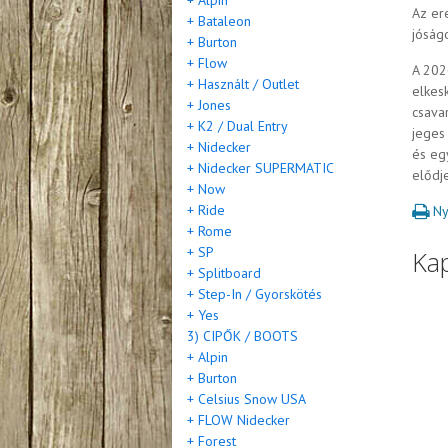
+ Alpin
Az er
+ Bataleon
jóságo
+ Burton
+ Flow
A 2026
+ Használt / Outlet
elkes
+ Jones
csava
+ K2 / Dual Entry
jeges
+ Nidecker
és eg
+ Nidecker SUPERMATIC
elődj
+ Now
+ Ride
Ny
+ Rome
+ SP
Ka
+ Splitboard
+ Step-In / Gyorskötés
+ Yes
3) CIPŐK / BOOTS
+ Alpin
+ Burton
+ Celsius Snow USA
+ FLOW Nidecker
+ Forest