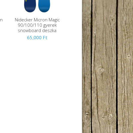
un
Nidecker Micron Magic
90/100/110 gyerek
snowboard deszka
65,000
Ft