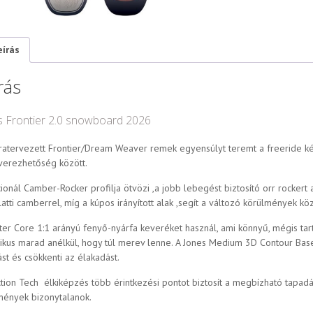
eírás
rás
s Frontier 2.0 snowboard 2026
jratervezett Frontier/Dream Weaver remek egyensúlyt teremt a freeride ké
erezhetőség között.
ionál Camber-Rocker profilja ötvözi ,a jobb lebegést biztosító orr rockert a
latti camberrel, míg a kúpos irányított alak ,segít a változó körülmények kö
ter Core 1:1 arányú fenyő-nyárfa keveréket használ, ami könnyű, mégis tar
ikus marad anélkül, hogy túl merev lenne. A Jones Medium 3D Contour Base 
st és csökkenti az élakadást.
ction Tech élkiképzés több érintkezési pontot biztosít a megbízható tapadá
mények bizonytalanok.