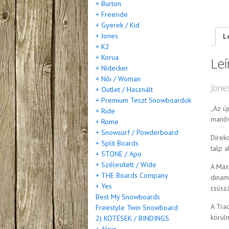
+ Burton
+ Freeride
+ Gyerek / Kid
+ Jones
L
+ K2
+ Korua
Leí
+ Nidecker
+ Női / Woman
Jone
+ Outlet / Használt
+ Premium Teszt Snowboardok
„Az ú
+ Ride
manőv
+ Rome
+ Snowsurf / Powderboard
Direkc
+ Split Boards
talp a
+ STONE / Apo
+ Szélesített / Wide
A Mas
+ THE Boards Company
dinam
+ Yes
csúszá
Best My Snowboards
A Tra
Freestyle Twin Snowboard
körül
2) KÖTÉSEK / BINDINGS