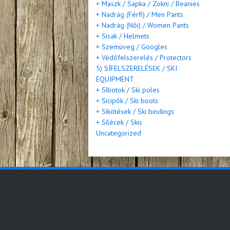
+ Maszk / Sapka / Zokni / Beanies
+ Nadrág (Férfi) / Men Pants
+ Nadrág (Női) / Women Pants
+ Sisak / Helmets
+ Szemüveg / Googles
+ Védőfelszerelés / Protectors
5) SÍFELSZERELÉSEK / SKI
EQUIPMENT
+ Síbotok / Ski poles
+ Sícipők / Ski boots
+ Síkötések / Ski bindings
+ Sílécek / Skis
Uncategorized