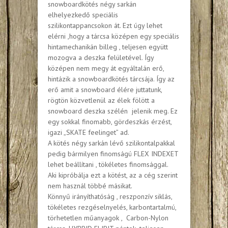
snowboardkötés négy sarkán
elhelyezkedő speciális
szilikontappancsokon át. Ezt úgy lehet
elérni ,hogy a tárcsa középen egy speciális
hintamechanikán billeg , teljesen együtt
mozogva a deszka felületével. Így
középen nem megy át egyáltalán erő,
hintázik a snowboardkötés tárcsája. Így az
erő amit a snowboard élére juttatunk,
rögtön közvetlenül az élek fölött a
snowboard deszka szélén jelenik meg. Ez
egy sokkal finomabb, gördeszkás érzést,
igazi „SKATE feelinget” ad.
A kötés négy sarkán lévő szilikontalpakkal
pedig bármilyen finomságú FLEX INDEXET
lehet beállítani , tökéletes finomsággal.
Aki kipróbálja ezt a kötést, az a cég szerint
nem használ többé másikat.
Könnyű irányíthatóság , reszponzív siklás,
tökéletes rezgéselnyelés, karbontartalmú,
törhetetlen műanyagok , Carbon-Nylon