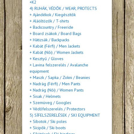
+K2
4) RUHÁK, VÉDŐK / WEAR, PROTECTS
+ Ajándékok / Kiegészítők
+ Aláöltözők / T-shirts
+ Backcountry / Freeride
+ Board zsákok / Board Bags
+ Hátizsák / Backpacks
+ Kabát (Férfi) / Men Jackets
+ Kabát (Női) / Women Jackets
+ Kesztyű / Gloves
+ Lavina felszerelés / Avalanche
equipment
+ Maszk / Sapka / Zokni / Beanies
+ Nadrág (Férfi) / Men Pants
+ Nadrág (Női) / Women Pants
+ Sisak / Helmets
+ Szemüveg / Googles
+ Védőfelszerelés / Protectors
5) SÍFELSZERELÉSEK / SKI EQUIPMENT
+ Síbotok / Ski poles
+ Sícipők / Ski boots