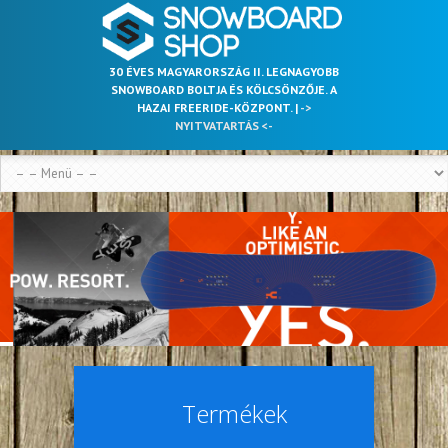
30 ÉVES MAGYARORSZÁG II. LEGNAGYOBB
SNOWBOARD BOLTJA ÉS KÖLCSÖNZŐJE. A
HAZAI FREERIDE-KÖZPONT. |
->
NYITVATARTÁS <-
Termékek