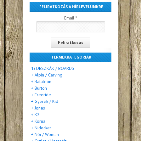
FELIRATKOZÁS A HÍRLEVELÜNKRE
Email
*
TERMÉKKATEGÓRIÁK
1) DESZKÁK / BOARDS
+ Alpin / Carving
+ Bataleon
+ Burton
+ Freeride
+ Gyerek / Kid
+ Jones
+ K2
+ Korua
+ Nidecker
+ Női / Woman