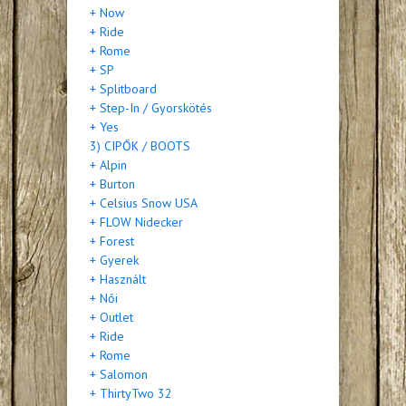
+ Now
+ Ride
+ Rome
+ SP
+ Splitboard
+ Step-In / Gyorskötés
+ Yes
3) CIPŐK / BOOTS
+ Alpin
+ Burton
+ Celsius Snow USA
+ FLOW Nidecker
+ Forest
+ Gyerek
+ Használt
+ Női
+ Outlet
+ Ride
+ Rome
+ Salomon
+ ThirtyTwo 32