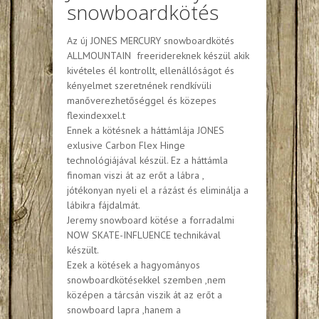
snowboardkötés
Az új JONES MERCURY snowboardkötés
ALLMOUNTAIN freeridereknek készül akik
kivételes él kontrollt, ellenállóságot és
kényelmet szeretnének rendkívüli
manőverezhetőséggel és közepes
flexindexxel.t
Ennek a kötésnek a háttámlája JONES
exlusive Carbon Flex Hinge
technológiájával készül. Ez a háttámla
finoman viszi át az erőt a lábra ,
jótékonyan nyeli el a rázást és eliminálja a
lábikra fájdalmát.
Jeremy snowboard kötése a forradalmi
NOW SKATE-INFLUENCE technikával
készült.
Ezek a kötések a hagyományos
snowboardkötésekkel szemben ,nem
középen a tárcsán viszik át az erőt a
snowboard lapra ,hanem a