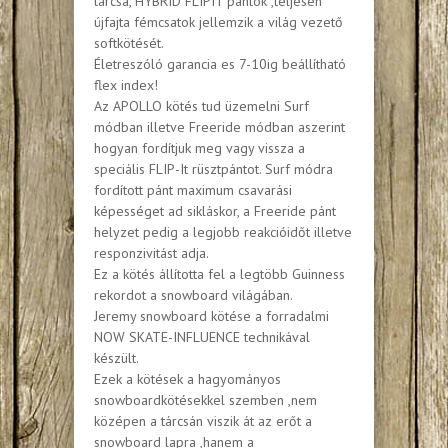
tárcsa, HYBRID FLIPIT pántok ,teljesen
újfajta fémcsatok jellemzik a világ vezető
softkötését.
Életreszóló garancia es 7-10ig beállítható
flex index!
Az APOLLO kötés tud üzemelni Surf
módban illetve Freeride módban aszerint
hogyan fordítjuk meg vagy vissza a
speciális FLIP-It rüsztpántot. Surf módra
fordított pánt maximum csavarási
képességet ad sikláskor, a Freeride pánt
helyzet pedig a legjobb reakcióidőt illetve
responzivitást adja.
Ez a kötés állította fel a legtöbb Guinness
rekordot a snowboard világában.
Jeremy snowboard kötése a forradalmi
NOW SKATE-INFLUENCE technikával
készült.
Ezek a kötések a hagyományos
snowboardkötésekkel szemben ,nem
középen a tárcsán viszik át az erőt a
snowboard lapra ,hanem a