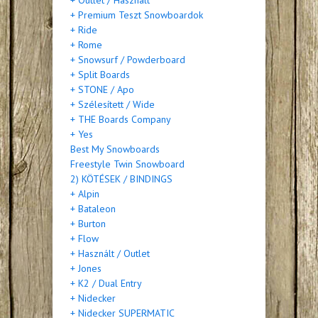
+ Outlet / Használt
+ Premium Teszt Snowboardok
+ Ride
+ Rome
+ Snowsurf / Powderboard
+ Split Boards
+ STONE / Apo
+ Szélesített / Wide
+ THE Boards Company
+ Yes
Best My Snowboards
Freestyle Twin Snowboard
2) KÖTÉSEK / BINDINGS
+ Alpin
+ Bataleon
+ Burton
+ Flow
+ Használt / Outlet
+ Jones
+ K2 / Dual Entry
+ Nidecker
+ Nidecker SUPERMATIC