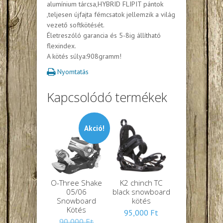
alumínium tárcsa,HYBRID FLIPIT pántok
,teljesen újfajta fémcsatok jellemzik a világ
vezető softkötését.
Életreszóló garancia és 5-8ig állítható
flexindex.
A kötés súlya:908gramm!
Nyomtatás
Kapcsolódó termékek
Akció!
O-Three Shake
K2 chinch TC
05/06
black snowboard
Snowboard
kötés
Kötés
95,000
Ft
Eredeti
90,000
Ft