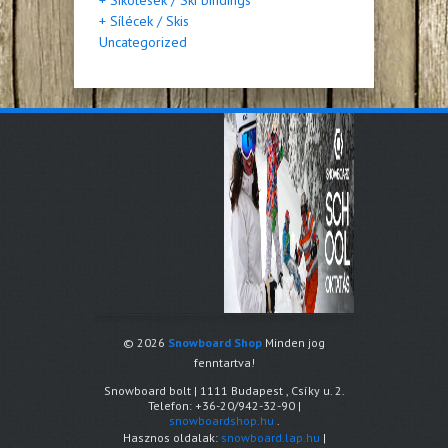
+ Síkötések / Ski bindings
+ Sílécek / Skis
Uncategorized
© 2026
Snowboard Shop
Minden jog
fenntartva!
Snowboard bolt
|
1111
Budapest
,
Csíky u. 2.
Telefon:
+36-20/942-32-90
|
snowboardshop.hu
.
Hasznos oldalak:
snowboard.lap.hu
|