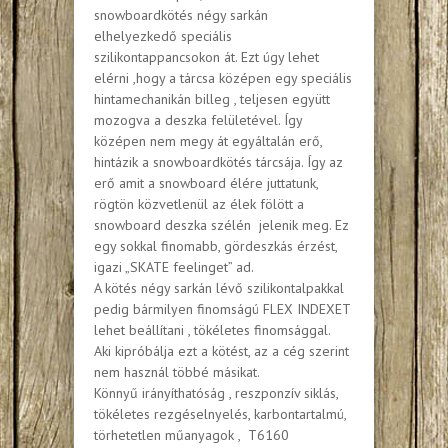
snowboardkötés négy sarkán
elhelyezkedő speciális
szilikontappancsokon át. Ezt úgy lehet
elérni ,hogy a tárcsa középen egy speciális
hintamechanikán billeg , teljesen együtt
mozogva a deszka felületével. Így
középen nem megy át egyáltalán erő,
hintázik a snowboardkötés tárcsája. Így az
erő amit a snowboard élére juttatunk,
rögtön közvetlenül az élek fölött a
snowboard deszka szélén jelenik meg. Ez
egy sokkal finomabb, gördeszkás érzést,
igazi „SKATE feelinget” ad.
A kötés négy sarkán lévő szilikontalpakkal
pedig bármilyen finomságú FLEX INDEXET
lehet beállítani , tökéletes finomsággal.
Aki kipróbálja ezt a kötést, az a cég szerint
nem használ többé másikat.
Könnyű irányíthatóság , reszponzív siklás,
tökéletes rezgéselnyelés, karbontartalmú,
törhetetlen műanyagok , T6160