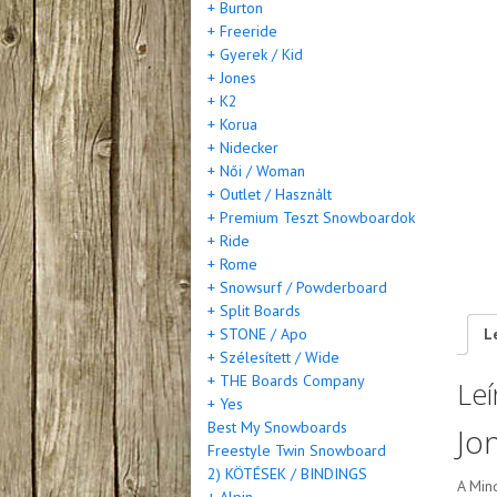
+ Burton
+ Freeride
+ Gyerek / Kid
+ Jones
+ K2
+ Korua
+ Nidecker
+ Női / Woman
+ Outlet / Használt
+ Premium Teszt Snowboardok
+ Ride
+ Rome
+ Snowsurf / Powderboard
+ Split Boards
L
+ STONE / Apo
+ Szélesített / Wide
+ THE Boards Company
Leí
+ Yes
Best My Snowboards
Jo
Freestyle Twin Snowboard
2) KÖTÉSEK / BINDINGS
A Min