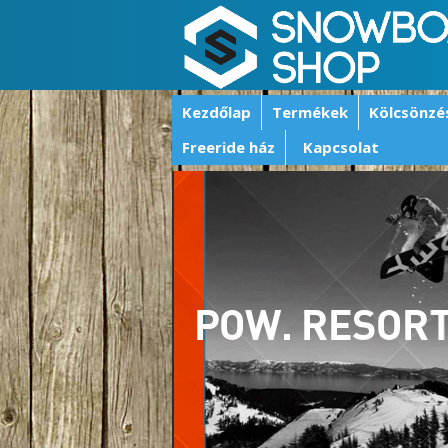
Kezdőlap
Termékek
Kölcsönzé
Freeride ház
Kapcsolat