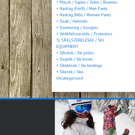
+ Maszk / Sapka / Zokni / Beanies
+ Nadrág (Férfi) / Men Pants
+ Nadrág (Női) / Women Pants
+ Sisak / Helmets
+ Szemüveg / Googles
+ Védőfelszerelés / Protectors
5) SÍFELSZERELÉSEK / SKI
EQUIPMENT
+ Síbotok / Ski poles
+ Sícipők / Ski boots
+ Síkötések / Ski bindings
+ Sílécek / Skis
Uncategorized