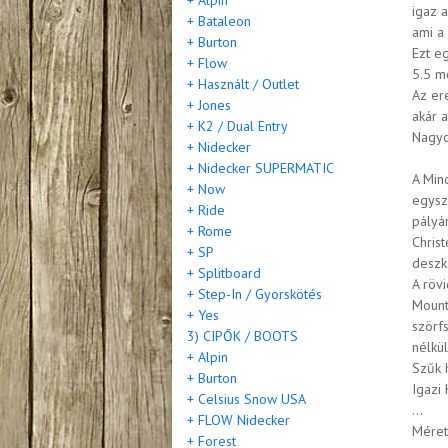
+ Alpin
igaz 
+ Bataleon
ami a 
+ Burton
Ezt e
+ Flow
5.5 m
+ Használt / Outlet
Az er
+ Jones
akár 
+ K2 / Dual Entry
Nagyon
+ Nidecker
+ Nidecker SUPERMATIC
A Min
+ Now
egysz
+ Ride
pályán
+ Rome
Chris
+ SP
deszk
+ Splitboard
A röv
+ Step-In / Gyorskötés
Mounta
+ Yes
szörf
3) CIPŐK / BOOTS
nélkül
+ Alpin
Szűk 
+ Burton
Igazi
+ Celsius Snow USA
…
+ FLOW Nidecker
Méret
+ Forest