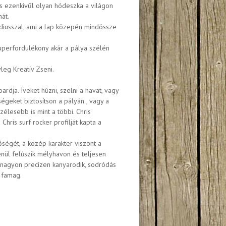
ncs ezenkívűl olyan hódeszka a világon
mát.
ádiusszal, ami a lap közepén mindössze
uperfordulékony akár a pálya szélén
leg Kreatív Zseni.
dja. Íveket húzni, szelni a havat, vagy
égeket biztosítson a pályán , vagy a
zélesebb is mint a többi. Chris
ris surf rocker profilját kapta a
égét, a közép karakter viszont a
lenül felúszik mélyhavon és teljesen
r nagyon precízen kanyarodik, sodródás
z famag.