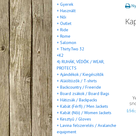
+ Gyerek
Ny
+ Használt
+ Női
Ka
+ Outlet
+ Ride
+ Rome
+ Salomon
+ ThirtyTwo 32
+K2
4) RUHÁK, VÉDŐK / WEAR,
PROTECTS
+ Ajándékok / Kiegészítők
+ Aláöltözők / T-shirts
+ Backcountry / Freeride
+ Board zsákok / Board Bags
Y
+ Hátizsák / Backpacks
sn
+ Kabát (Férfi) / Men Jackets
156
+ Kabát (Női) / Women Jackets
+ Kesztyű / Gloves
+ Lavina felszerelés / Avalanche
equipment