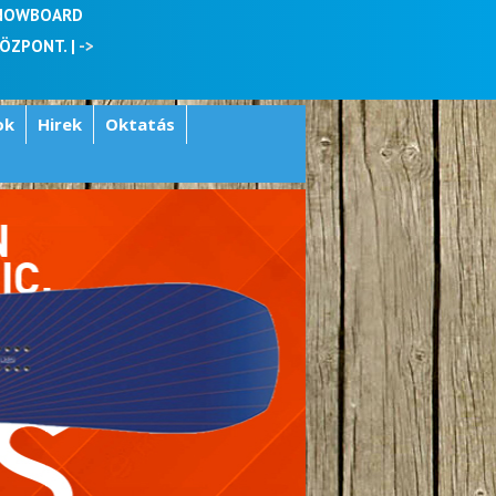
SNOWBOARD
KÖZPONT. |
->
ok
Hirek
Oktatás