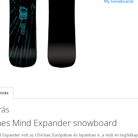
My Snowboards
eírás
rás
nes Mind Expander snowboard
d Expander volt az USA ban, Európában és Japánban is ,a múlt év legfelkap