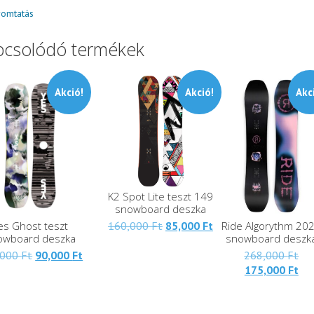
omtatás
pcsolódó termékek
Akció!
Akció!
Akc
K2 Spot Lite teszt 149
snowboard deszka
Eredeti
Jelenlegi
es Ghost teszt
Ride Algorythm 20
160,000
Ft
85,000
Ft
owboard deszka
snowboard deszk
ára:
ára:
Eredeti
Jelenlegi
Ere
160,000 Ft.
85,000 Ft.
,000
Ft
90,000
Ft
268,000
Ft
ára:
ára:
Jel
ára
175,000
Ft
156,000 Ft.
90,000 Ft.
ára
268
175