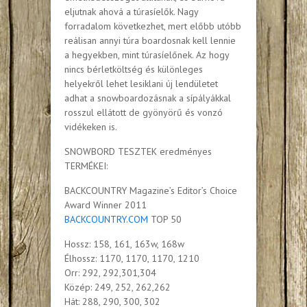
eljutnak ahová a túrasíelők. Nagy
forradalom következhet, mert előbb utóbb
reálisan annyi túra boardosnak kell lennie
a hegyekben, mint túrasíelőnek. Az hogy
nincs bérletköltség és különleges
helyekről lehet lesiklani új lendületet
adhat a snowboardozásnak a sípályákkal
rosszul ellátott de gyönyörű és vonzó
vidékeken is.
SNOWBORD TESZTEK eredményes
TERMÉKEI:
BACKCOUNTRY Magazine’s Editor’s Choice
Award Winner 2011
BACKCOUNTRY.COM
TOP 50
Hossz: 158, 161, 163w, 168w
Élhossz: 1170, 1170, 1170, 1210
Orr: 292, 292,301,304
Közép: 249, 252, 262,262
Hát: 288, 290, 300, 302