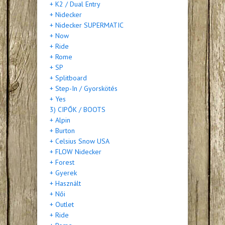
+ K2 / Dual Entry
+ Nidecker
+ Nidecker SUPERMATIC
+ Now
+ Ride
+ Rome
+ SP
+ Splitboard
+ Step-In / Gyorskötés
+ Yes
3) CIPŐK / BOOTS
+ Alpin
+ Burton
+ Celsius Snow USA
+ FLOW Nidecker
+ Forest
+ Gyerek
+ Használt
+ Női
+ Outlet
+ Ride