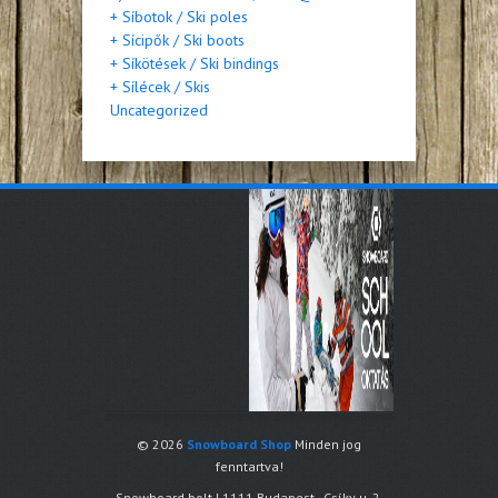
+ Síbotok / Ski poles
+ Sícipők / Ski boots
+ Síkötések / Ski bindings
+ Sílécek / Skis
Uncategorized
© 2026
Snowboard Shop
Minden jog
fenntartva!
Snowboard bolt
|
1111
Budapest
,
Csíky u. 2.