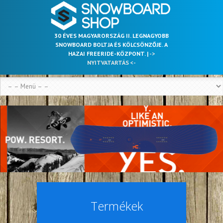
30 ÉVES MAGYARORSZÁG II. LEGNAGYOBB
SNOWBOARD BOLTJA ÉS KÖLCSÖNZŐJE. A
HAZAI FREERIDE-KÖZPONT. |
->
NYITVATARTÁS <-
Termékek