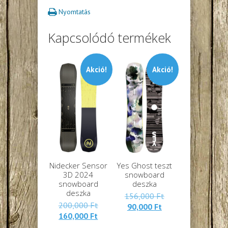
Nyomtatás
Kapcsolódó termékek
Akció!
Akció!
Nidecker Sensor
Yes Ghost teszt
3D 2024
snowboard
snowboard
deszka
deszka
Eredeti
156,000
Ft
Eredeti
200,000
Ft
Jelenlegi
ára:
90,000
Ft
Jelenlegi
ára:
160,000
Ft
ára:
156,000 Ft.
ára:
200,000 Ft.
90,000 Ft.