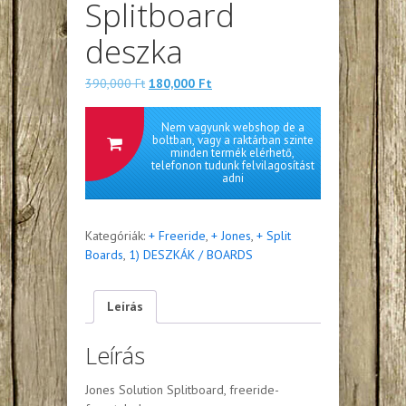
Splitboard
deszka
Eredeti
Jelenlegi
390,000
Ft
180,000
Ft
ára:
ára:
390,000 Ft.
180,000 Ft.
Nem vagyunk webshop de a
boltban, vagy a raktárban szinte
minden termék elérhető,
telefonon tudunk felvilagosítást
adni
Kategóriák:
+ Freeride
,
+ Jones
,
+ Split
Boards
,
1) DESZKÁK / BOARDS
Leírás
Leírás
Jones Solution Splitboard, freeride-