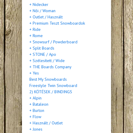
+ Nidecker
+ Női / Woman
+ Outlet / Használt
+ Premium Teszt Snowboardok
+ Ride
+ Rome
+ Snowsurf / Powderboard
+ Split Boards
+ STONE / Apo
+ Szélesített / Wide
+ THE Boards Company
+ Yes
Best My Snowboards
Freestyle Twin Snowboard
2) KÖTÉSEK / BINDINGS
+ Alpin
+ Bataleon
+ Burton
+ Flow
+ Használt / Outlet
+ Jones