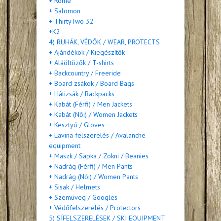
+ Rome
+ Salomon
+ ThirtyTwo 32
+K2
4) RUHÁK, VÉDŐK / WEAR, PROTECTS
+ Ajándékok / Kiegészítők
+ Aláöltözők / T-shirts
+ Backcountry / Freeride
+ Board zsákok / Board Bags
+ Hátizsák / Backpacks
+ Kabát (Férfi) / Men Jackets
+ Kabát (Női) / Women Jackets
+ Kesztyű / Gloves
+ Lavina felszerelés / Avalanche
equipment
+ Maszk / Sapka / Zokni / Beanies
+ Nadrág (Férfi) / Men Pants
+ Nadrág (Női) / Women Pants
+ Sisak / Helmets
+ Szemüveg / Googles
+ Védőfelszerelés / Protectors
5) SÍFELSZERELÉSEK / SKI EQUIPMENT