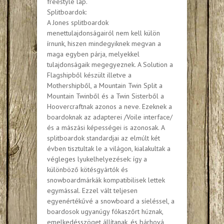
freestyle lap.
Splitboardok:
A Jones splitboardok
menettulajdonságairól nem kell külön
írnunk, hiszen mindegyiknek megvan a
maga egyben párja, melyekkel
tulajdonságaik megegyeznek. A Solution a
Flagshipből készült illetve a
Mothershipből, a Mountain Twin Split a
Mountain Twinből és a Twin Sisterből a
Hoovercraftnak azonos a neve. Ezeknek a
boardoknak az adapterei /Voile interface/
és a mászási képességei is azonosak. A
splitboardok standardjai az elmúlt két
évben tisztultak le a világon, kialakultak a
végleges lyukelhelyezések: így a
különböző kötésgyártók és
snowboardmárkák kompatibilisek lettek
egymással. Ezzel vált teljesen
egyenértékűvé a snowboard a síeléssel, a
boardosok ugyanúgy fókaszőrt húznak,
emelkedésszöget állítanak, és bárhová