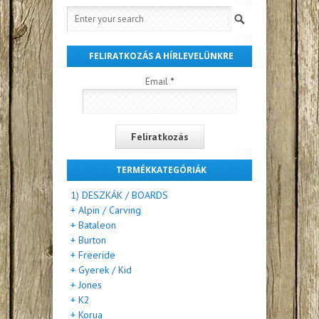
FELIRATKOZÁS A HÍRLEVELÜNKRE
Email
*
TERMÉKKATEGÓRIÁK
1) DESZKÁK / BOARDS
+ Alpin / Carving
+ Bataleon
+ Burton
+ Freeride
+ Gyerek / Kid
+ Jones
+ K2
+ Korua