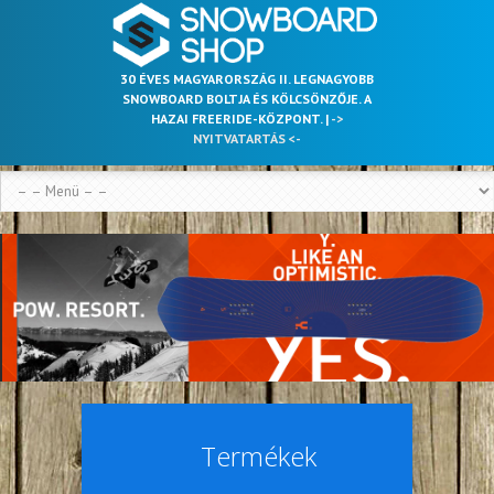
30 ÉVES MAGYARORSZÁG II. LEGNAGYOBB
SNOWBOARD BOLTJA ÉS KÖLCSÖNZŐJE. A
HAZAI FREERIDE-KÖZPONT. |
->
NYITVATARTÁS <-
Termékek