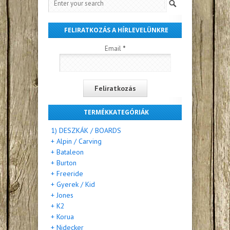
FELIRATKOZÁS A HÍRLEVELÜNKRE
Email
*
TERMÉKKATEGÓRIÁK
1) DESZKÁK / BOARDS
+ Alpin / Carving
+ Bataleon
+ Burton
+ Freeride
+ Gyerek / Kid
+ Jones
+ K2
+ Korua
+ Nidecker