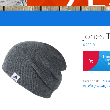
Jones 
6,900
Ft
Nem 
rak
t
Kategóriák:
+ Masz
VÉDŐK / WEAR, 