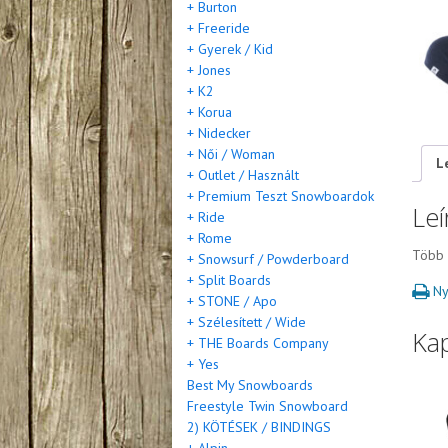
+ Burton
+ Freeride
+ Gyerek / Kid
+ Jones
+ K2
+ Korua
+ Nidecker
+ Női / Woman
L
+ Outlet / Használt
+ Premium Teszt Snowboardok
Leí
+ Ride
+ Rome
Több 
+ Snowsurf / Powderboard
+ Split Boards
Ny
+ STONE / Apo
+ Szélesített / Wide
Ka
+ THE Boards Company
+ Yes
Best My Snowboards
Freestyle Twin Snowboard
2) KÖTÉSEK / BINDINGS