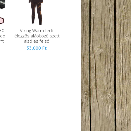
30
Viking Warm férfi
Red
lélegzős aláöltöző szett
ht
alsó és felső
33,000
Ft