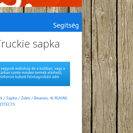
Segítség
Truckie sapka
vagyunk webshop de a boltban, vagy a
tárban szinte minden termék elérhető,
elefonon tudunk felvilagosítást adni
k / Sapka / Zokni / Beanies
,
4) RUHÁK,
PROTECTS