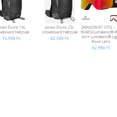
ones Dscnt 19L
Jones Dscnt 25L
DRAGON R1 OTG – 
wboard hátizsák
snowboard hátizsák
YEARS/Lumalens® 
Ion+ Lumalens® Lig
51,500
Ft
62,500
Ft
Rose Lens
62,990
Ft