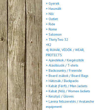
+ Gyerek
+ Használt
+ Női
+ Outlet
+ Ride
+ Rome
+ Salomon
+ ThirtyTwo 32
+K2
4) RUHÁK, VÉDŐK / WEAR,
PROTECTS
+ Ajándékok / Kiegészítők
+ Aláöltözők / T-shirts
+ Backcountry / Freeride
+ Board zsákok / Board Bags
+ Hátizsák / Backpacks
+ Kabát (Férfi) / Men Jackets
+ Kabát (Női) / Women Jackets
+ Kesztyű / Gloves
+ Lavina felszerelés / Avalanche
equipment