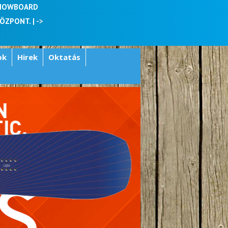
SNOWBOARD
KÖZPONT. |
->
ok
Hirek
Oktatás