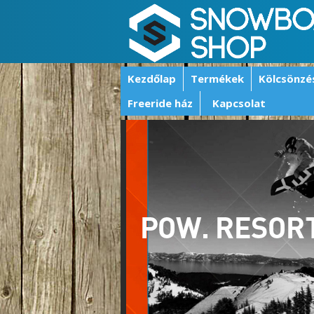
Kezdőlap
Termékek
Kölcsönzé
Freeride ház
Kapcsolat