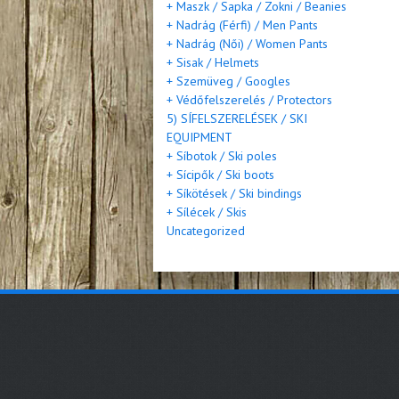
+ Maszk / Sapka / Zokni / Beanies
+ Nadrág (Férfi) / Men Pants
+ Nadrág (Női) / Women Pants
+ Sisak / Helmets
+ Szemüveg / Googles
+ Védőfelszerelés / Protectors
5) SÍFELSZERELÉSEK / SKI
EQUIPMENT
+ Síbotok / Ski poles
+ Sícipők / Ski boots
+ Síkötések / Ski bindings
+ Sílécek / Skis
Uncategorized