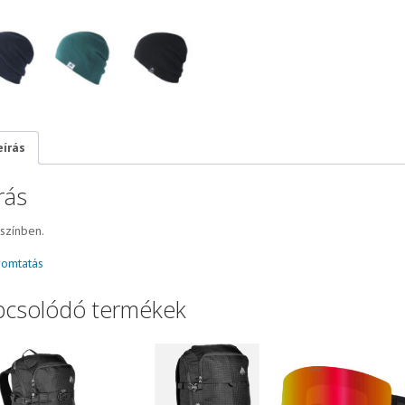
eírás
rás
színben.
omtatás
pcsolódó termékek