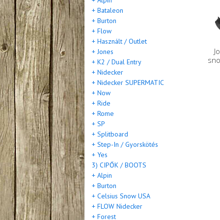
+ Alpin
+ Bataleon
+ Burton
+ Flow
+ Használt / Outlet
J
+ Jones
sno
+ K2 / Dual Entry
+ Nidecker
+ Nidecker SUPERMATIC
+ Now
+ Ride
+ Rome
+ SP
+ Splitboard
+ Step-In / Gyorskötés
+ Yes
3) CIPŐK / BOOTS
+ Alpin
+ Burton
+ Celsius Snow USA
+ FLOW Nidecker
+ Forest