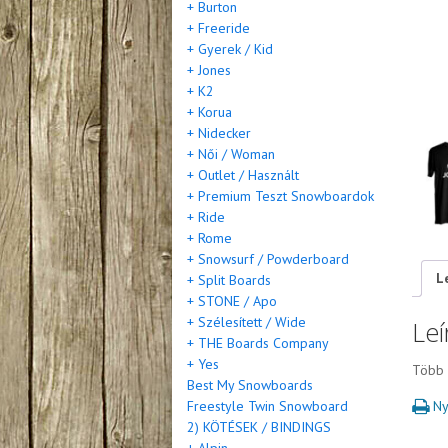
+ Burton
+ Freeride
+ Gyerek / Kid
+ Jones
+ K2
+ Korua
+ Nidecker
+ Női / Woman
+ Outlet / Használt
+ Premium Teszt Snowboardok
+ Ride
+ Rome
+ Snowsurf / Powderboard
L
+ Split Boards
+ STONE / Apo
+ Szélesített / Wide
Leí
+ THE Boards Company
+ Yes
Több 
Best My Snowboards
Ny
Freestyle Twin Snowboard
2) KÖTÉSEK / BINDINGS