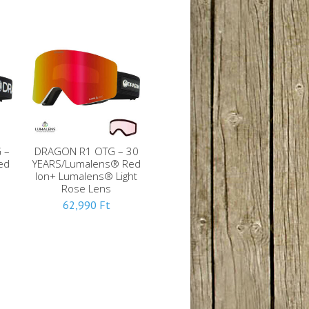
 –
DRAGON R1 OTG – 30
ed
YEARS/Lumalens® Red
Ion+ Lumalens® Light
Rose Lens
62,990
Ft