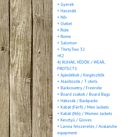
+ Gyerek
+ Használt
+ Női
+ Outlet
+ Ride
+ Rome
+ Salomon
+ ThirtyTwo 32
+K2
4) RUHÁK, VÉDŐK / WEAR,
PROTECTS
+ Ajándékok / Kiegészítők
+ Aláöltözők / T-shirts
+ Backcountry / Freeride
+ Board zsákok / Board Bags
+ Hátizsák / Backpacks
+ Kabát (Férfi) / Men Jackets
+ Kabát (Női) / Women Jackets
+ Kesztyű / Gloves
+ Lavina felszerelés / Avalanche
equipment