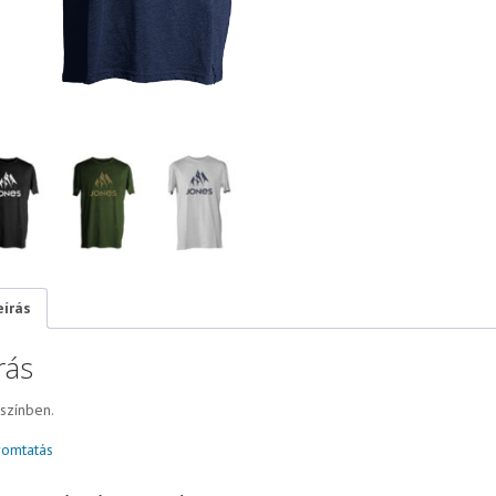
eírás
rás
színben.
omtatás