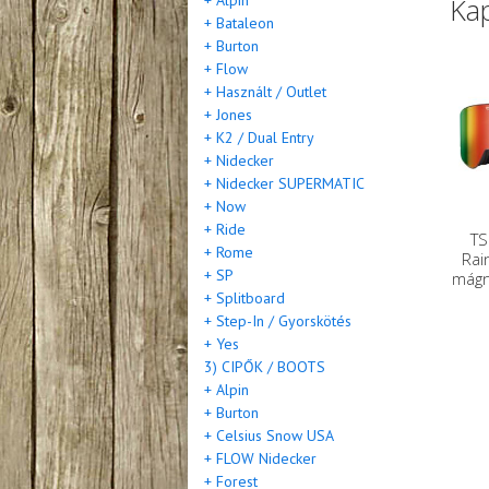
+ Alpin
Ka
+ Bataleon
+ Burton
+ Flow
+ Használt / Outlet
+ Jones
+ K2 / Dual Entry
+ Nidecker
+ Nidecker SUPERMATIC
+ Now
+ Ride
TS
+ Rome
Rai
+ SP
mágn
+ Splitboard
+ Step-In / Gyorskötés
+ Yes
3) CIPŐK / BOOTS
+ Alpin
+ Burton
+ Celsius Snow USA
+ FLOW Nidecker
+ Forest