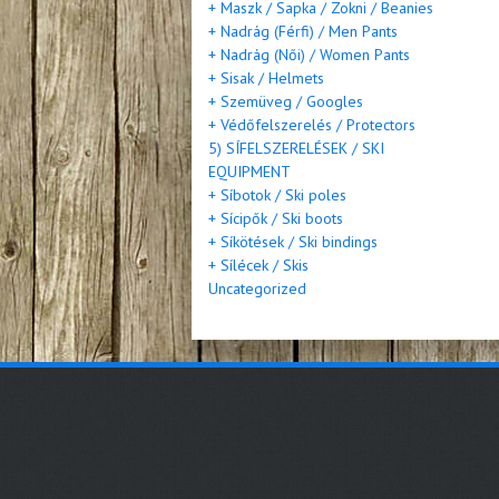
+ Maszk / Sapka / Zokni / Beanies
+ Nadrág (Férfi) / Men Pants
+ Nadrág (Női) / Women Pants
+ Sisak / Helmets
+ Szemüveg / Googles
+ Védőfelszerelés / Protectors
5) SÍFELSZERELÉSEK / SKI
EQUIPMENT
+ Síbotok / Ski poles
+ Sícipők / Ski boots
+ Síkötések / Ski bindings
+ Sílécek / Skis
Uncategorized