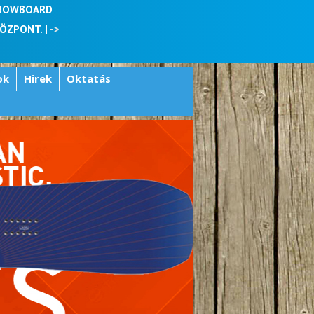
SNOWBOARD
KÖZPONT. |
->
ok
Hirek
Oktatás