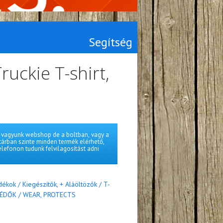
Segítség
ruckie T-shirt,
vagyunk webshop de a boltban, vagy a
tárban szinte minden termék elérhető,
elefonon tudunk felvilagosítást adni
dékok / Kiegészítők
,
+ Aláöltözők / T-
VÉDŐK / WEAR, PROTECTS