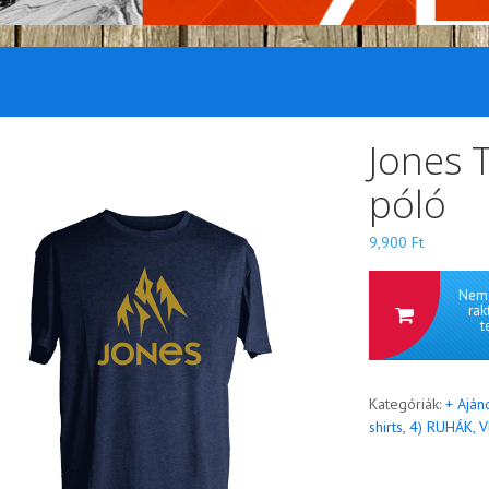
Jones T
póló
9,900
Ft
Nem 
rak
t
Kategóriák:
+ Aján
shirts
,
4) RUHÁK, 