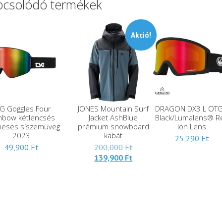
pcsolódó termékek
Akció!
G Goggles Four
JONES Mountain Surf
DRAGON DX3 L OTG
nbow kétlencsés
Jacket AshBlue
Black/Lumalens® R
eses síszemüveg
prémium snowboard
Ion Lens
2023
kabát
25,290
Ft
Eredeti
49,900
Ft
200,000
Ft
Jelenlegi
ára:
139,900
Ft
ára:
200,000 Ft.
139,900 Ft.