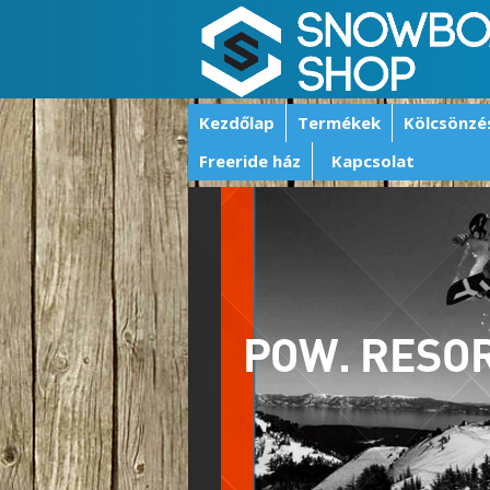
Kezdőlap
Termékek
Kölcsönzé
Freeride ház
Kapcsolat