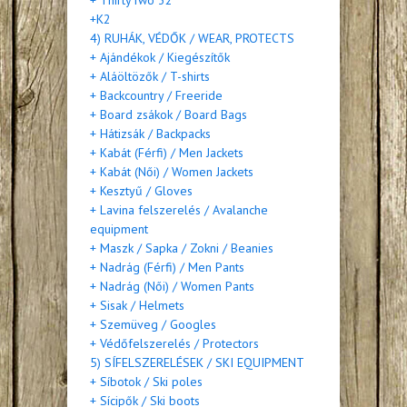
+ ThirtyTwo 32
+K2
4) RUHÁK, VÉDŐK / WEAR, PROTECTS
+ Ajándékok / Kiegészítők
+ Aláöltözők / T-shirts
+ Backcountry / Freeride
+ Board zsákok / Board Bags
+ Hátizsák / Backpacks
+ Kabát (Férfi) / Men Jackets
+ Kabát (Női) / Women Jackets
+ Kesztyű / Gloves
+ Lavina felszerelés / Avalanche
equipment
+ Maszk / Sapka / Zokni / Beanies
+ Nadrág (Férfi) / Men Pants
+ Nadrág (Női) / Women Pants
+ Sisak / Helmets
+ Szemüveg / Googles
+ Védőfelszerelés / Protectors
5) SÍFELSZERELÉSEK / SKI EQUIPMENT
+ Síbotok / Ski poles
+ Sícipők / Ski boots