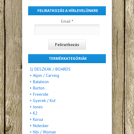
FELIRATKOZÁS A HÍRLEVELÜNKRE
Email
*
TERMÉKKATEGÓRIÁK
1) DESZKÁK / BOARDS
+ Alpin / Carving
+ Bataleon
+ Burton
+ Freeride
+ Gyerek / Kid
+ Jones
+ K2
+ Korua
+ Nidecker
+ Női / Woman