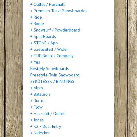
+ Outlet / Használt
+ Premium Teszt Snowboardok
+ Ride
+ Rome
+ Snowsurf / Powderboard
+ Split Boards
+ STONE / Apo
+ Szélesített / Wide
+ THE Boards Company
+ Yes
Best My Snowboards
Freestyle Twin Snowboard
2) KÖTÉSEK / BINDINGS
+ Alpin
+ Bataleon
+ Burton
+ Flow
+ Használt / Outlet
+ Jones
+ K2 / Dual Entry
+ Nidecker