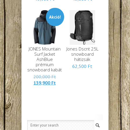
Akció!
JONES Mountain
Jones Dscnt 25L
Surf Jacket
snowboard
AshBlue
hátizsák
prémium
62,500
Ft
snowboard kabát
Eredeti
200,000
Ft
Jelenlegi
ára:
139,900
Ft
ára:
200,000 Ft.
139,900 Ft.