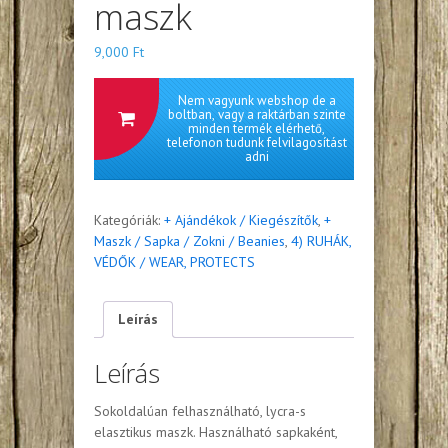
maszk
9,000
Ft
Nem vagyunk webshop de a
boltban, vagy a raktárban szinte
minden termék elérhető,
telefonon tudunk felvilagosítást
adni
Kategóriák:
+ Ajándékok / Kiegészítők
,
+
Maszk / Sapka / Zokni / Beanies
,
4) RUHÁK,
VÉDŐK / WEAR, PROTECTS
Leírás
Leírás
Sokoldalúan felhasználható, lycra-s
elasztikus maszk. Használható sapkaként,