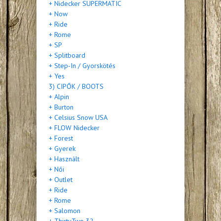
+ Nidecker SUPERMATIC
+ Now
+ Ride
+ Rome
+ SP
+ Splitboard
+ Step-In / Gyorskötés
+ Yes
3) CIPŐK / BOOTS
+ Alpin
+ Burton
+ Celsius Snow USA
+ FLOW Nidecker
+ Forest
+ Gyerek
+ Használt
+ Női
+ Outlet
+ Ride
+ Rome
+ Salomon