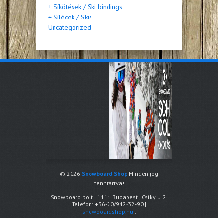
+ Síkötések / Ski bindings
+ Sílécek / Skis
Uncategorized
© 2026
Snowboard Shop
Minden jog
fenntartva!
Snowboard bolt
|
1111
Budapest
,
Csíky u. 2.
Telefon:
+36-20/942-32-90
|
snowboardshop.hu
.