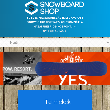
30 ÉVES MAGYARORSZÁG II. LEGNAGYOBB
SNOWBOARD BOLTJA ÉS KÖLCSÖNZŐJE. A
HAZAI FREERIDE-KÖZPONT. |
->
NYITVATARTÁS <-
Termékek