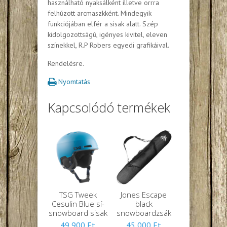
használható nyaksálként illetve orrra
felhúzott arcmaszkként. Mindegyik
funkciójában elfér a sisak alatt. Szép
kidolgozottságú, igényes kivitel, eleven
színekkel, R.P Robers egyedi grafikáival.
Rendelésre.
Nyomtatás
Kapcsolódó termékek
TSG Tweek
Jones Escape
Cesulin Blue sí-
black
snowboard sisak
snowboardzsák
49,900
Ft
45,000
Ft