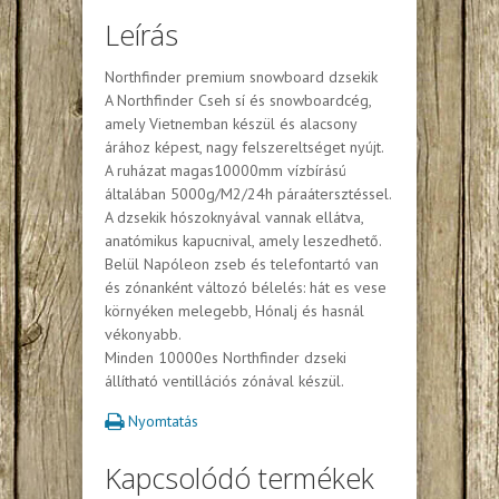
Leírás
Northfinder premium snowboard dzsekik
A Northfinder Cseh sí és snowboardcég,
amely Vietnemban készül és alacsony
árához képest, nagy felszereltséget nyújt.
A ruházat magas10000mm vízbírású
általában 5000g/M2/24h páraátersztéssel.
A dzsekik hószoknyával vannak ellátva,
anatómikus kapucnival, amely leszedhető.
Belül Napóleon zseb és telefontartó van
és zónanként változó bélelés: hát es vese
környéken melegebb, Hónalj és hasnál
vékonyabb.
Minden 10000es Northfinder dzseki
állítható ventillációs zónával készül.
Nyomtatás
Kapcsolódó termékek