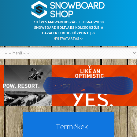
30 ÉVES MAGYARORSZÁG II. LEGNAGYOBB
SNOWBOARD BOLTJA ÉS KÖLCSÖNZŐJE. A
HAZAI FREERIDE-KÖZPONT. |
->
NYITVATARTÁS <-
Termékek