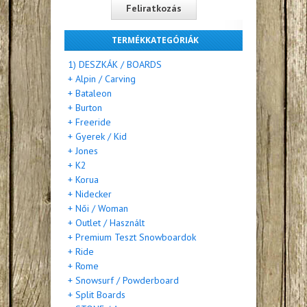
TERMÉKKATEGÓRIÁK
1) DESZKÁK / BOARDS
+ Alpin / Carving
+ Bataleon
+ Burton
+ Freeride
+ Gyerek / Kid
+ Jones
+ K2
+ Korua
+ Nidecker
+ Női / Woman
+ Outlet / Használt
+ Premium Teszt Snowboardok
+ Ride
+ Rome
+ Snowsurf / Powderboard
+ Split Boards