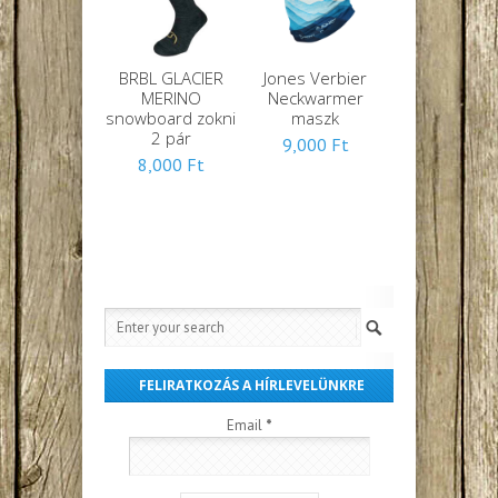
BRBL GLACIER
Jones Verbier
MERINO
Neckwarmer
snowboard zokni
maszk
2 pár
9,000
Ft
8,000
Ft
FELIRATKOZÁS A HÍRLEVELÜNKRE
Email
*