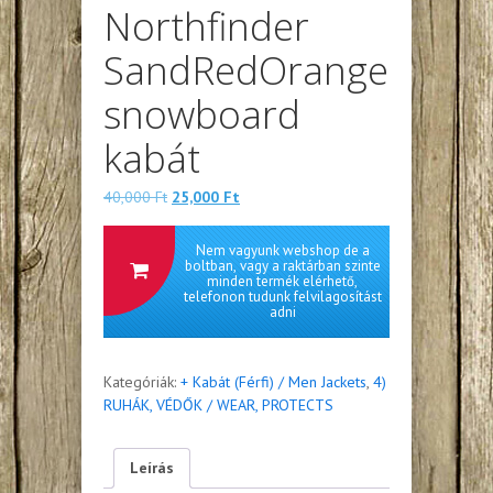
Northfinder
SandRedOrange
snowboard
kabát
Eredeti
Jelenlegi
40,000
Ft
25,000
Ft
ára:
ára:
40,000 Ft.
25,000 Ft.
Nem vagyunk webshop de a
boltban, vagy a raktárban szinte
minden termék elérhető,
telefonon tudunk felvilagosítást
adni
Kategóriák:
+ Kabát (Férfi) / Men Jackets
,
4)
RUHÁK, VÉDŐK / WEAR, PROTECTS
Leírás