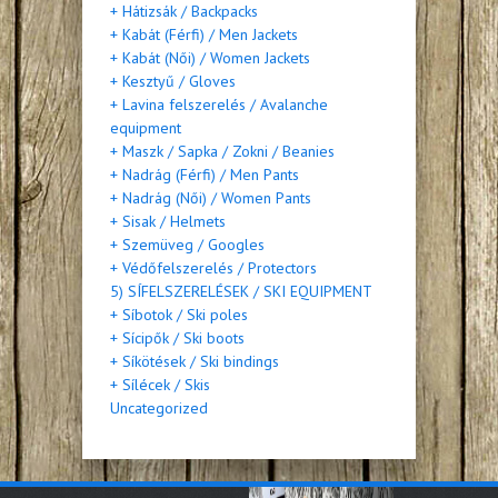
+ Hátizsák / Backpacks
+ Kabát (Férfi) / Men Jackets
+ Kabát (Női) / Women Jackets
+ Kesztyű / Gloves
+ Lavina felszerelés / Avalanche
equipment
+ Maszk / Sapka / Zokni / Beanies
+ Nadrág (Férfi) / Men Pants
+ Nadrág (Női) / Women Pants
+ Sisak / Helmets
+ Szemüveg / Googles
+ Védőfelszerelés / Protectors
5) SÍFELSZERELÉSEK / SKI EQUIPMENT
+ Síbotok / Ski poles
+ Sícipők / Ski boots
+ Síkötések / Ski bindings
+ Sílécek / Skis
Uncategorized