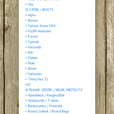
+ Yes
3) CIPŐK / BOOTS
+ Alpin
+ Burton
+ Celsius Snow USA
+ FLOW Nidecker
+ Forest
+ Gyerek
+ Használt
+ Női
+ Outlet
+ Ride
+ Rome
+ Salomon
+ ThirtyTwo 32
+K2
4) RUHÁK, VÉDŐK / WEAR, PROTECTS
+ Ajándékok / Kiegészítők
+ Aláöltözők / T-shirts
+ Backcountry / Freeride
+ Board zsákok / Board Bags