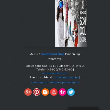
© 2026
Snowboard Shop
Minden jog
fenntartva!
Snowboard bolt
|
1111
Budapest
,
Csíky u. 2.
Telefon:
+36-20/942-32-90
|
snowboardshop.hu
.
Hasznos oldalak:
snowboard.lap.hu
|
sport.lap.hu
|
europa-sipalya.lap.hu