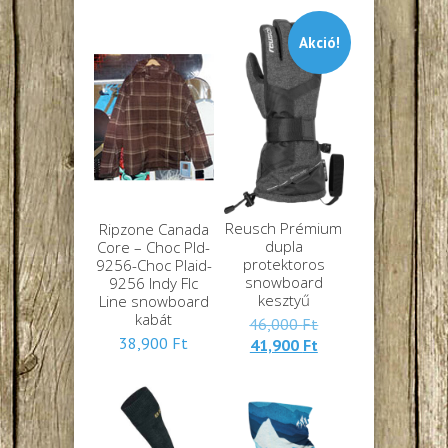
Akció!
Reusch Prémium
Ripzone Canada
dupla
Core – Choc Pld-
protektoros
9256-Choc Plaid-
snowboard
9256 Indy Flc
kesztyű
Line snowboard
kabát
Eredeti
46,000
Ft
38,900
Ft
Jelenlegi
ára:
41,900
Ft
ára:
46,000 Ft.
41,900 Ft.