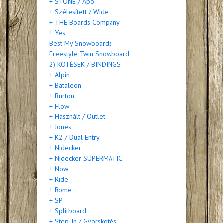
+ STONE / Apo
+ Szélesített / Wide
+ THE Boards Company
+ Yes
Best My Snowboards
Freestyle Twin Snowboard
2) KÖTÉSEK / BINDINGS
+ Alpin
+ Bataleon
+ Burton
+ Flow
+ Használt / Outlet
+ Jones
+ K2 / Dual Entry
+ Nidecker
+ Nidecker SUPERMATIC
+ Now
+ Ride
+ Rome
+ SP
+ Splitboard
+ Step-In / Gyorskötés