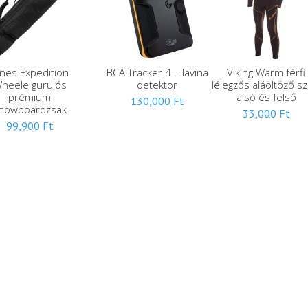
ones Expedition
BCA Tracker 4 – lavina
Viking Warm férfi
heele gurulós
detektor
lélegzős aláöltöző sz
prémium
alsó és felső
130,000
Ft
nowboardzsák
33,000
Ft
99,900
Ft