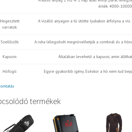
érték: 4000-10000
Hegesztett
A vízálló anyagon a tű ütötte lyukakon átfolyna a víz.
varratok:
Szellőzők:
A ruha lélegzését megnövelhetjük a combnál és a hónalj
Kapucni:
Általában levehető a kapucni, amin állítható
Hófogó:
Egyre gyakoribb igény. Eséskor a hó nem tud bejut
omtatás
pcsolódó termékek