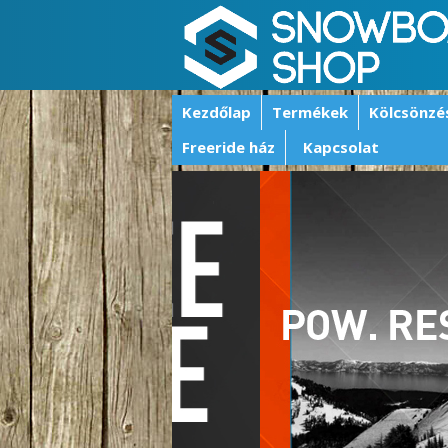
Kezdőlap
Termékek
Kölcsönzé
Freeride ház
Kapcsolat