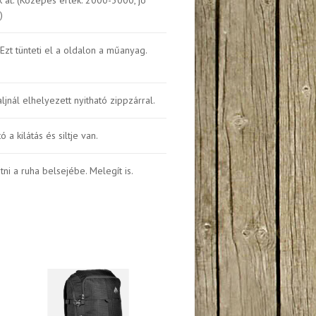
)
 Ezt tünteti el a oldalon a műanyag.
nál elhelyezett nyitható zippzárral.
 a kilátás és siltje van.
ni a ruha belsejébe. Melegít is.