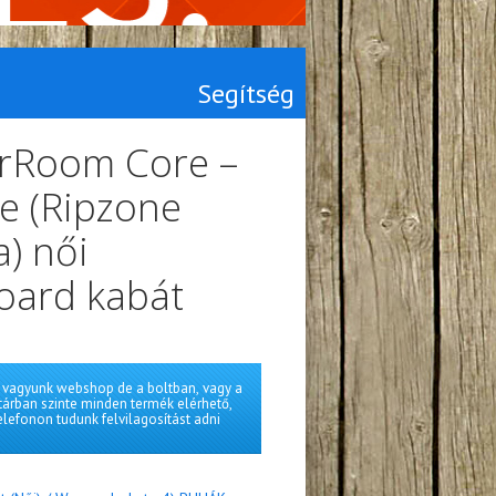
Segítség
rRoom Core –
e (Ripzone
) női
oard kabát
vagyunk webshop de a boltban, vagy a
tárban szinte minden termék elérhető,
elefonon tudunk felvilagosítást adni