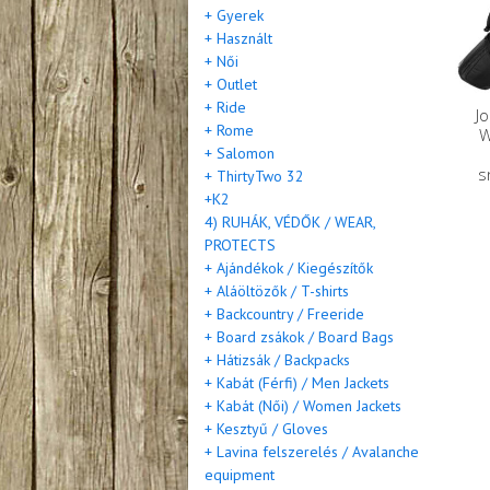
+ Gyerek
+ Használt
+ Női
+ Outlet
+ Ride
J
+ Rome
W
+ Salomon
s
+ ThirtyTwo 32
+K2
4) RUHÁK, VÉDŐK / WEAR,
PROTECTS
+ Ajándékok / Kiegészítők
+ Aláöltözők / T-shirts
+ Backcountry / Freeride
+ Board zsákok / Board Bags
+ Hátizsák / Backpacks
+ Kabát (Férfi) / Men Jackets
+ Kabát (Női) / Women Jackets
+ Kesztyű / Gloves
+ Lavina felszerelés / Avalanche
equipment