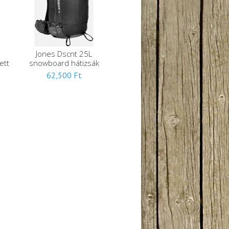
Jones Dscnt 25L
ett
snowboard hátizsák
62,500
Ft