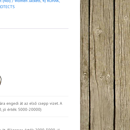
t (Női) / Women Jackets
,
4) RUHÁK,
PROTECTS
a engedi át az első csepp vizet. A
, jó érték: 5000-20000)
k át. (Közepes érték: 2000-3000, jó