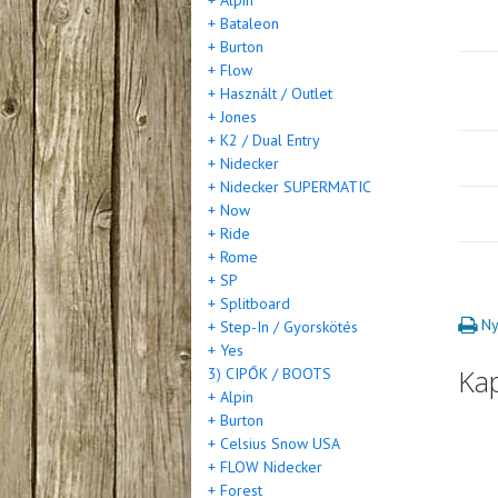
+ Alpin
+ Bataleon
+ Burton
+ Flow
+ Használt / Outlet
+ Jones
+ K2 / Dual Entry
+ Nidecker
+ Nidecker SUPERMATIC
+ Now
+ Ride
+ Rome
+ SP
+ Splitboard
Ny
+ Step-In / Gyorskötés
+ Yes
Ka
3) CIPŐK / BOOTS
+ Alpin
+ Burton
+ Celsius Snow USA
+ FLOW Nidecker
+ Forest