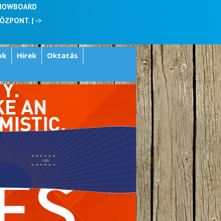
SNOWBOARD
KÖZPONT. |
->
ok
Hirek
Oktatás