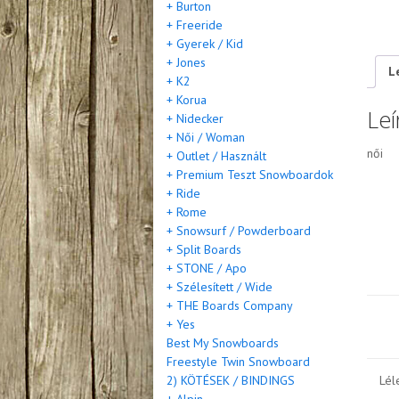
+ Burton
+ Freeride
+ Gyerek / Kid
+ Jones
L
+ K2
+ Korua
Leí
+ Nidecker
+ Női / Woman
női
+ Outlet / Használt
+ Premium Teszt Snowboardok
+ Ride
+ Rome
+ Snowsurf / Powderboard
+ Split Boards
+ STONE / Apo
+ Szélesített / Wide
+ THE Boards Company
+ Yes
Best My Snowboards
Freestyle Twin Snowboard
Lél
2) KÖTÉSEK / BINDINGS