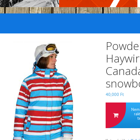
Powde
Haywir
Canada
snowb
40,000
Ft
Nem 
rak
t