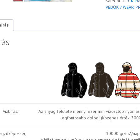
Kategóriák:
+ Kabá
VÉDŐK / WEAR, 
eírás
rás
Vízbírás:
Az anyag felülete mennyi ezer mm vízoszlop nyomásár
legfontosabb dolog! (Közepes érték: 3000
egzőképesség:
10000 gr/m2/nap
A külső anyag 1 m2-e 1 nap alatt ennyi párát lélegzi