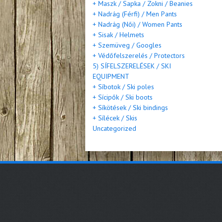
+ Maszk / Sapka / Zokni / Beanies
+ Nadrág (Férfi) / Men Pants
+ Nadrág (Női) / Women Pants
+ Sisak / Helmets
+ Szemüveg / Googles
+ Védőfelszerelés / Protectors
5) SÍFELSZERELÉSEK / SKI
EQUIPMENT
+ Síbotok / Ski poles
+ Sícipők / Ski boots
+ Síkötések / Ski bindings
+ Sílécek / Skis
Uncategorized