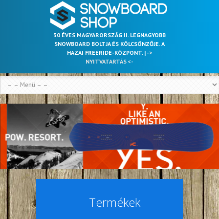
30 ÉVES MAGYARORSZÁG II. LEGNAGYOBB
SNOWBOARD BOLTJA ÉS KÖLCSÖNZŐJE. A
HAZAI FREERIDE-KÖZPONT. |
->
NYITVATARTÁS <-
Termékek