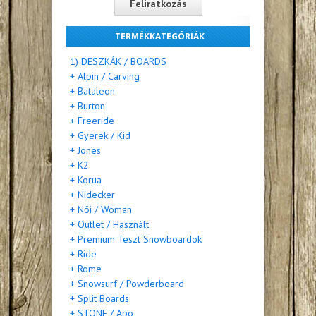
TERMÉKKATEGÓRIÁK
1) DESZKÁK / BOARDS
+ Alpin / Carving
+ Bataleon
+ Burton
+ Freeride
+ Gyerek / Kid
+ Jones
+ K2
+ Korua
+ Nidecker
+ Női / Woman
+ Outlet / Használt
+ Premium Teszt Snowboardok
+ Ride
+ Rome
+ Snowsurf / Powderboard
+ Split Boards
+ STONE / Apo