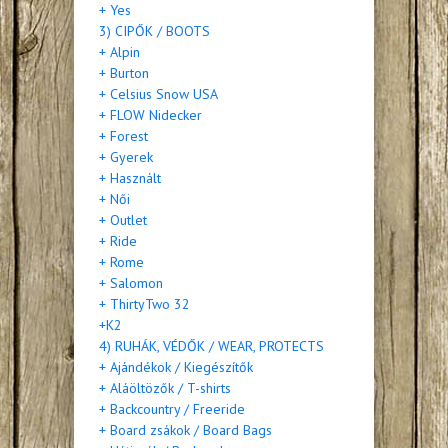
+ Yes
3) CIPŐK / BOOTS
+ Alpin
+ Burton
+ Celsius Snow USA
+ FLOW Nidecker
+ Forest
+ Gyerek
+ Használt
+ Női
+ Outlet
+ Ride
+ Rome
+ Salomon
+ ThirtyTwo 32
+K2
4) RUHÁK, VÉDŐK / WEAR, PROTECTS
+ Ajándékok / Kiegészítők
+ Aláöltözők / T-shirts
+ Backcountry / Freeride
+ Board zsákok / Board Bags