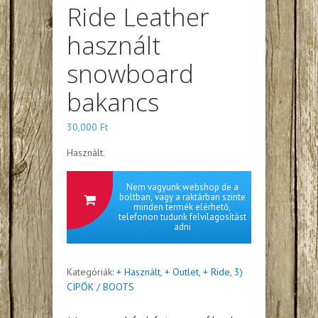
Ride Leather
használt
snowboard
bakancs
30,000
Ft
Használt.
Nem vagyunk webshop de a
boltban, vagy a raktárban szinte
minden termék elérhető,
telefonon tudunk felvilagosítást
adni
Kategóriák:
+ Használt
,
+ Outlet
,
+ Ride
,
3)
CIPŐK / BOOTS