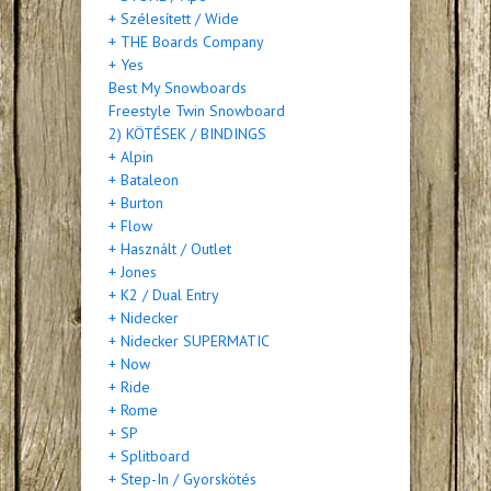
+ Szélesített / Wide
+ THE Boards Company
+ Yes
Best My Snowboards
Freestyle Twin Snowboard
2) KÖTÉSEK / BINDINGS
+ Alpin
+ Bataleon
+ Burton
+ Flow
+ Használt / Outlet
+ Jones
+ K2 / Dual Entry
+ Nidecker
+ Nidecker SUPERMATIC
+ Now
+ Ride
+ Rome
+ SP
+ Splitboard
+ Step-In / Gyorskötés