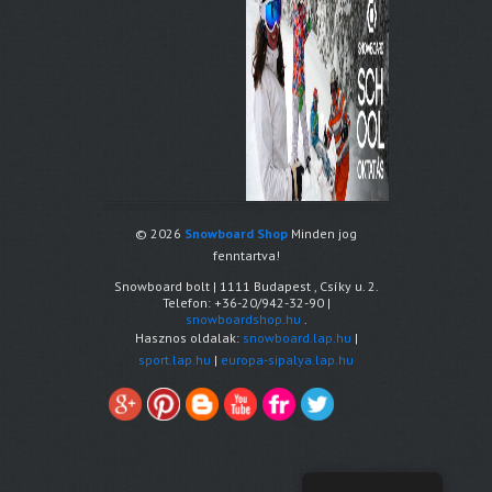
© 2026
Snowboard Shop
Minden jog
fenntartva!
Snowboard bolt
|
1111
Budapest
,
Csíky u. 2.
Telefon:
+36-20/942-32-90
|
snowboardshop.hu
.
Hasznos oldalak:
snowboard.lap.hu
|
sport.lap.hu
|
europa-sipalya.lap.hu