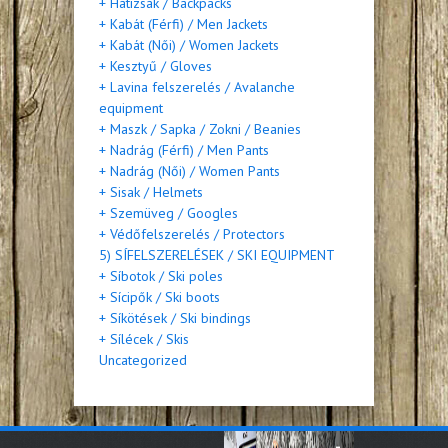
+ Hátizsák / Backpacks
+ Kabát (Férfi) / Men Jackets
+ Kabát (Női) / Women Jackets
+ Kesztyű / Gloves
+ Lavina felszerelés / Avalanche
equipment
+ Maszk / Sapka / Zokni / Beanies
+ Nadrág (Férfi) / Men Pants
+ Nadrág (Női) / Women Pants
+ Sisak / Helmets
+ Szemüveg / Googles
+ Védőfelszerelés / Protectors
5) SÍFELSZERELÉSEK / SKI EQUIPMENT
+ Síbotok / Ski poles
+ Sícipők / Ski boots
+ Síkötések / Ski bindings
+ Sílécek / Skis
Uncategorized