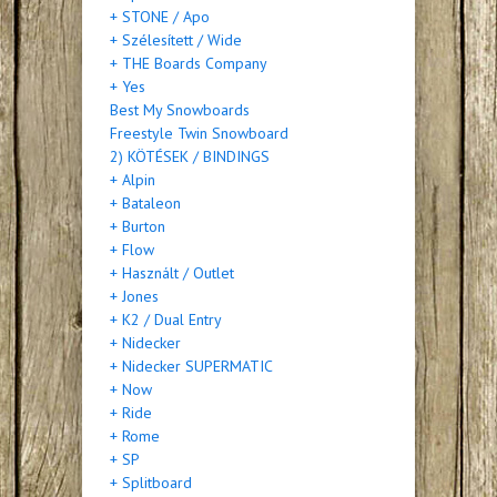
+ STONE / Apo
+ Szélesített / Wide
+ THE Boards Company
+ Yes
Best My Snowboards
Freestyle Twin Snowboard
2) KÖTÉSEK / BINDINGS
+ Alpin
+ Bataleon
+ Burton
+ Flow
+ Használt / Outlet
+ Jones
+ K2 / Dual Entry
+ Nidecker
+ Nidecker SUPERMATIC
+ Now
+ Ride
+ Rome
+ SP
+ Splitboard