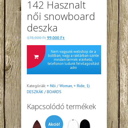
142 Hasznalt
női snowboard
deszka
Eredeti
Jelenlegi
178,000
Ft
99,000
Ft
ára:
ára:
178,000 Ft.
99,000 Ft.
Nem vagyunk webshop de a
boltban, vagy a raktárban szinte
minden termék elérhető,
telefonon tudunk felvilagosítást
adni
Kategóriák:
+ Női / Woman
,
+ Ride
,
1)
DESZKÁK / BOARDS
Kapcsolódó termékek
Akció!