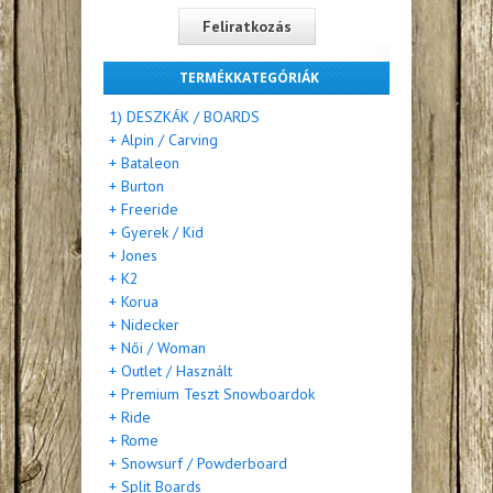
TERMÉKKATEGÓRIÁK
1) DESZKÁK / BOARDS
+ Alpin / Carving
+ Bataleon
+ Burton
+ Freeride
+ Gyerek / Kid
+ Jones
+ K2
+ Korua
+ Nidecker
+ Női / Woman
+ Outlet / Használt
+ Premium Teszt Snowboardok
+ Ride
+ Rome
+ Snowsurf / Powderboard
+ Split Boards