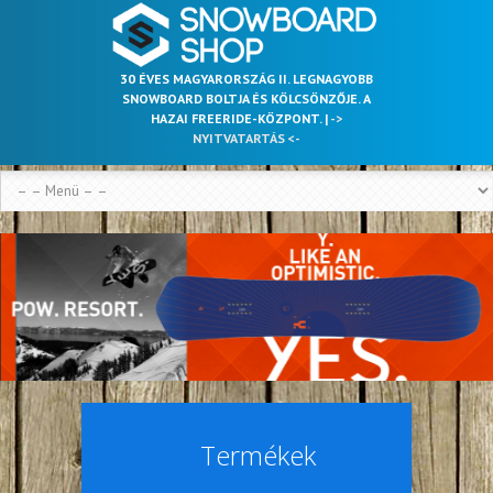
30 ÉVES MAGYARORSZÁG II. LEGNAGYOBB
SNOWBOARD BOLTJA ÉS KÖLCSÖNZŐJE. A
HAZAI FREERIDE-KÖZPONT. |
->
NYITVATARTÁS <-
Termékek