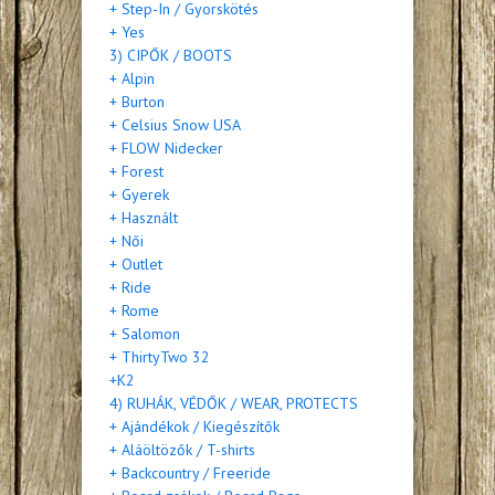
+ Step-In / Gyorskötés
+ Yes
3) CIPŐK / BOOTS
+ Alpin
+ Burton
+ Celsius Snow USA
+ FLOW Nidecker
+ Forest
+ Gyerek
+ Használt
+ Női
+ Outlet
+ Ride
+ Rome
+ Salomon
+ ThirtyTwo 32
+K2
4) RUHÁK, VÉDŐK / WEAR, PROTECTS
+ Ajándékok / Kiegészítők
+ Aláöltözők / T-shirts
+ Backcountry / Freeride