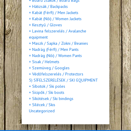
+ Board zsákok / Board Bags
+ Hátizsák / Backpacks
+ Kabát (Férfi) / Men Jackets
+ Kabát (Női) / Women Jackets
+ Kesztyű / Gloves
+ Lavina felszerelés / Avalanche
equipment
+ Maszk / Sapka / Zokni / Beanies
+ Nadrág (Férfi) / Men Pants
+ Nadrág (Női) / Women Pants
+ Sisak / Helmets
+ Szemüveg / Googles
+ Védőfelszerelés / Protectors
5) SÍFELSZERELÉSEK / SKI EQUIPMENT
+ Síbotok / Ski poles
+ Sícipők / Ski boots
+ Síkötések / Ski bindings
+ Sílécek / Skis
Uncategorized