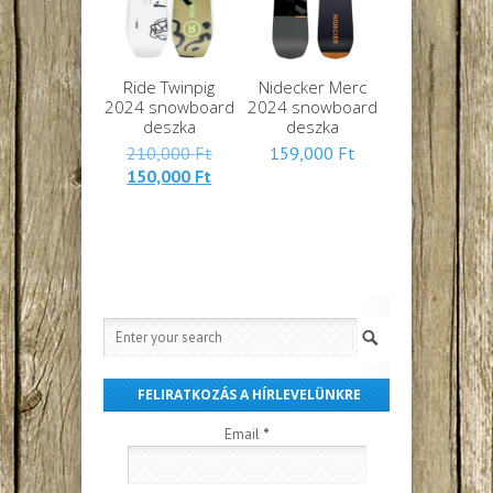
Ride Twinpig
Nidecker Merc
2024 snowboard
2024 snowboard
deszka
deszka
Eredeti
210,000
Ft
159,000
Ft
Jelenlegi
ára:
150,000
Ft
ára:
210,000 Ft.
150,000 Ft.
FELIRATKOZÁS A HÍRLEVELÜNKRE
Email
*