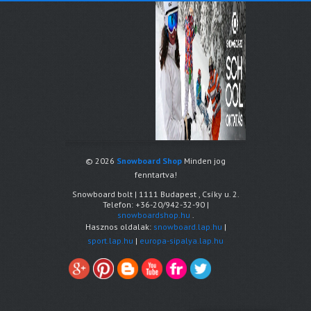
© 2026
Snowboard Shop
Minden jog
fenntartva!
Snowboard bolt
|
1111
Budapest
,
Csíky u. 2.
Telefon:
+36-20/942-32-90
|
snowboardshop.hu
.
Hasznos oldalak:
snowboard.lap.hu
|
sport.lap.hu
|
europa-sipalya.lap.hu