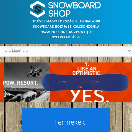
30 ÉVES MAGYARORSZÁG II. LEGNAGYOBB
SNOWBOARD BOLTJA ÉS KÖLCSÖNZŐJE. A
HAZAI FREERIDE-KÖZPONT. |
->
NYITVATARTÁS <-
Termékek