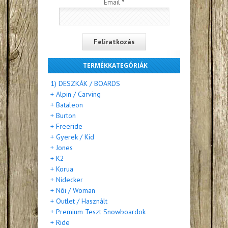
Email
*
TERMÉKKATEGÓRIÁK
1) DESZKÁK / BOARDS
+ Alpin / Carving
+ Bataleon
+ Burton
+ Freeride
+ Gyerek / Kid
+ Jones
+ K2
+ Korua
+ Nidecker
+ Női / Woman
+ Outlet / Használt
+ Premium Teszt Snowboardok
+ Ride