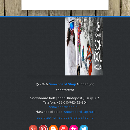
© 2026
Snowboard Shop
Minden jog
fenntartva!
Snowboard bolt
|
1111
Budapest
,
Csíky u. 2.
Telefon:
+36-20/942-32-90
|
snowboardshop.hu
.
Hasznos oldalak:
snowboard.lap.hu
|
sport.lap.hu
|
europa-sipalya.lap.hu