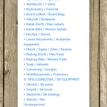
+ Aláöltözők / T-shirts
+ Backcountry / Freeride
+ Board zsákok / Board Bags
+ Hátizsák / Backpacks
+ Kabát (Férfi) / Men Jackets
+ Kabát (Női) / Women Jackets
+ Kesztyű / Gloves
+ Lavina felszerelés / Avalanche
equipment
+ Maszk / Sapka / Zokni / Beanies
+ Nadrág (Férfi) / Men Pants
+ Nadrág (Női) / Women Pants
+ Sisak / Helmets
+ Szemüveg / Googles
+ Védőfelszerelés / Protectors
5) SÍFELSZERELÉSEK / SKI EQUIPMENT
+ Síbotok / Ski poles
+ Sícipők / Ski boots
+ Síkötések / Ski bindings
+ Sílécek / Skis
Uncategorized