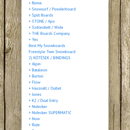
+ Rome
+ Snowsurf / Powderboard
+ Split Boards
+ STONE / Apo
+ Szélesített / Wide
+ THE Boards Company
+ Yes
Best My Snowboards
Freestyle Twin Snowboard
2) KÖTÉSEK / BINDINGS
+ Alpin
+ Bataleon
+ Burton
+ Flow
+ Használt / Outlet
+ Jones
+ K2 / Dual Entry
+ Nidecker
+ Nidecker SUPERMATIC
+ Now
+ Ride