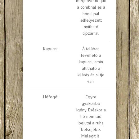
megnövelhetjük
a combnál és a
hónaljnál
elhelyezett
nyitható
cipzárral.
Kapucni:
Általában
levehető a
kapucni, amin
állítható a
kilátás és siltje
van.
Hófogó:
Egyre
gyakoribb
igény. Eséskor a
hó nem tud
bejutni a ruha
belsejébe.
Melegít is.