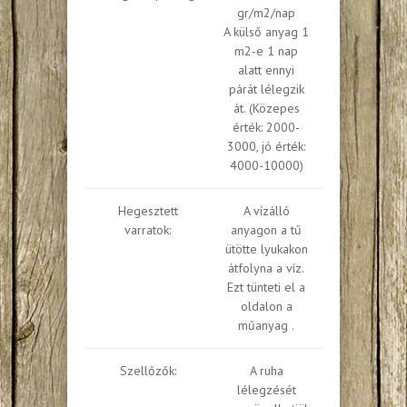
gr/m2/nap
A külső anyag 1
m2-e 1 nap
alatt ennyi
párát lélegzik
át. (Közepes
érték: 2000-
3000, jó érték:
4000-10000)
Hegesztett
A vízálló
varratok:
anyagon a tű
ütötte lyukakon
átfolyna a víz.
Ezt tünteti el a
oldalon a
műanyag .
Szellőzők:
A ruha
lélegzését