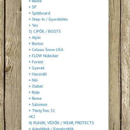
+ Rome
+ SP
+ Splitboard
+ Step-In / Gyorskötés
+ Yes
3) CIPŐK / BOOTS
+ Alpin
+ Burton
+ Celsius Snow USA
+ FLOW Nidecker
+ Forest
+ Gyerek
+ Használt
+ Női
+ Outlet
+ Ride
+ Rome
+ Salomon
+ ThirtyTwo 32
+K2
4) RUHÁK, VÉDŐK / WEAR, PROTECTS
+ Ajándékok / Kiegészítők