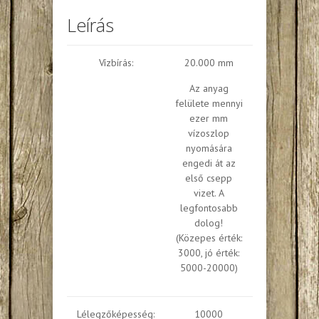
Leírás
Vízbírás:
20.000 mm
Az anyag
felülete mennyi
ezer mm
vízoszlop
nyomására
engedi át az
első csepp
vizet. A
legfontosabb
dolog!
(Közepes érték:
3000, jó érték:
5000-20000)
Lélegzőképesség:
10000