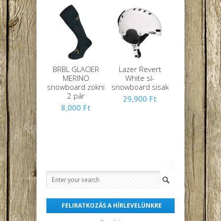
139,900 Ft.
BRBL GLACIER
Lazer Revert
MERINO
White sí-
snowboard zokni
snowboard sisak
2 pár
29,900
Ft
8,000
Ft
FELIRATKOZÁS A HÍRLEVELÜNKRE