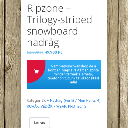
Ripzone –
Trilogy-striped
snowboard
nadrág
Eredeti
Jelenlegi
53,000
Ft
49,900
Ft
ára:
ára:
53,000 Ft.
49,900 Ft.
Nem vagyunk webshop de a
boltban, vagy a raktárban szinte
minden termék elérhető,
telefonon tudunk felvilagosítást
adni
Kategóriák:
+ Nadrág (Férfi) / Men Pants
,
4)
RUHÁK, VÉDŐK / WEAR, PROTECTS
Leírás