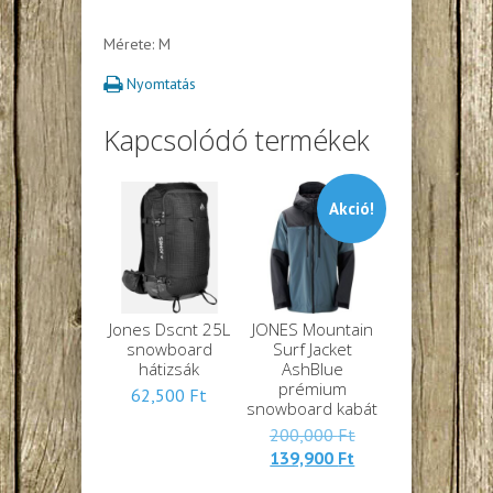
Mérete: M
Nyomtatás
Kapcsolódó termékek
Akció!
Jones Dscnt 25L
JONES Mountain
snowboard
Surf Jacket
hátizsák
AshBlue
prémium
62,500
Ft
snowboard kabát
Eredeti
200,000
Ft
Jelenlegi
ára:
139,900
Ft
ára:
200,000 Ft.