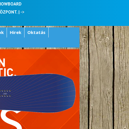
SNOWBOARD
KÖZPONT. |
->
ok
Hirek
Oktatás