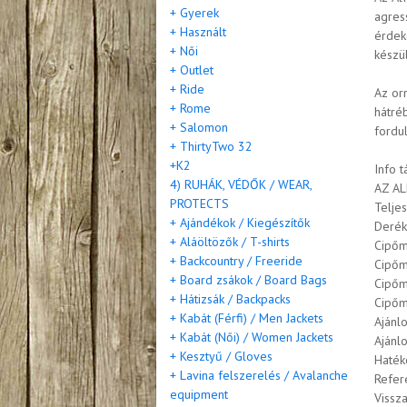
+ Gyerek
agress
+ Használt
érdek
+ Női
készül
+ Outlet
+ Ride
Az orr
+ Rome
hátré
+ Salomon
fordu
+ ThirtyTwo 32
+K2
Info t
4) RUHÁK, VÉDŐK / WEAR,
AZ AL
PROTECTS
Telje
+ Ajándékok / Kiegészítők
Derék
+ Aláöltözők / T-shirts
Cipőm
+ Backcountry / Freeride
Cipőm
+ Board zsákok / Board Bags
Cipőm
+ Hátizsák / Backpacks
Cipőm
+ Kabát (Férfi) / Men Jackets
Ajánl
+ Kabát (Női) / Women Jackets
Ajánl
+ Kesztyű / Gloves
Haték
+ Lavina felszerelés / Avalanche
Refer
equipment
Vissz