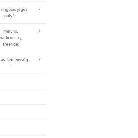
rvingolás jeges
7
pályán:
Mélyhó,
7
backcountry,
freeride:
lás, keménység
7
: