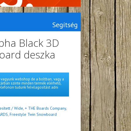
Segítség
pha Black 3D
oard deszka
vagyunk webshop de a boltban, vagy a
tárban szinte minden termék elérhető,
elefonon tudunk felvilagosítást adni
esített / Wide
,
+ THE Boards Company
,
ARDS
,
Freestyle Twin Snowboard