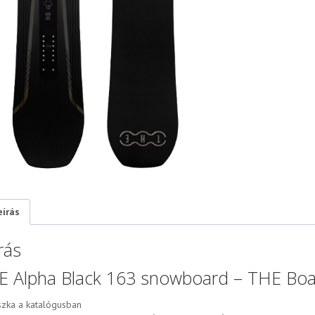
eírás
rás
E Alpha Black 163 snowboard – THE Bo
szka a katalógusban