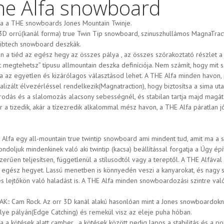
he Alfa snowboard
fa a THE snowboards Jones Mountain Twinje.
 3D orrú(kanál forma) true Twin Tip snowboard, szinuszhullámos MagnaTract
Libtech snowboard deszkák.
n a tiéd az egész hegy az összes pálya , az összes szórakoztató részlet a 
t megtehetsz” típusu allmountain deszka definíciója. Nem számít, hogy mit s
a az egyetlen és kizárólagos választásod lehet. A THE Alfa minden havon, 
alizált élvezérléssel rendelkezik(Magnatraction), hogy biztosítsa a sima u
rodás és a slalomozás alacsony sebességnél, és stabilan tartja majd mag
ár a tizedik, akár a tízezredik alkalommal mész havon, a THE Alfa páratlan jó
 Alfa egy all-mountain true twintip snowboard ami mindent tud, amit ma a
ndoljuk mindenkinek való aki twintip (kacsa) beállítással forgatja a Úgy ép
zerűen teljesítsen, függetlenül a stílusodtól vagy a tereptől. A THE Alfá
z egész hegyet. Lassú menetben is könnyedén veszi a kanyarokat, és nagy s
es lejtőkön való haladást is. A THE Alfa minden snowboardozási szintre való
AK:: Cam Rock. Az orr 3D kanál alakú hasonlóan mint a Jones snowboardoknál
lye pályán(Edge Catching) és remekül visz az eleje puha hóban.
a a kötések alatt camber , a kötések között pedig lapos a stabilitás és a p