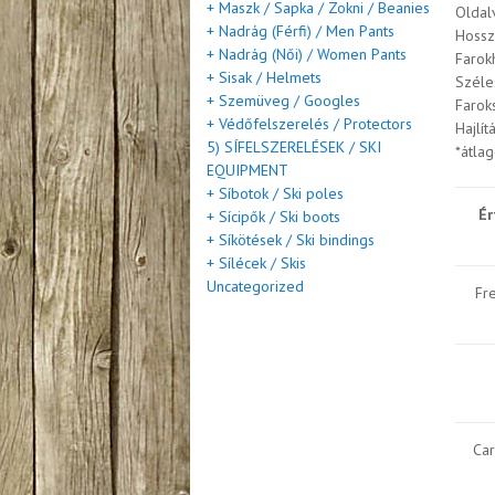
+ Maszk / Sapka / Zokni / Beanies
Oldalv
+ Nadrág (Férfi) / Men Pants
Hossz
+ Nadrág (Női) / Women Pants
Farok
+ Sisak / Helmets
Széle
+ Szemüveg / Googles
Farok
+ Védőfelszerelés / Protectors
Hajlít
5) SÍFELSZERELÉSEK / SKI
*átla
EQUIPMENT
+ Síbotok / Ski poles
Ér
+ Sícipők / Ski boots
+ Síkötések / Ski bindings
+ Sílécek / Skis
Uncategorized
Fre
Car