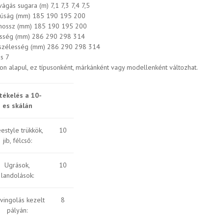
ágás sugara (m) 7,1 7,3 7,4 7,5
úság (mm) 185 190 195 200
hossz (mm) 185 190 195 200
sség (mm) 286 290 298 314
szélesség (mm) 286 290 298 314
ás 7
gon alapul, ez típusonként, márkánként vagy modellenként változhat.
tékelés a 10-
es skálán
estyle trükkök,
10
jib, félcső:
Ugrások,
10
landolások:
vingolás kezelt
8
pályán: