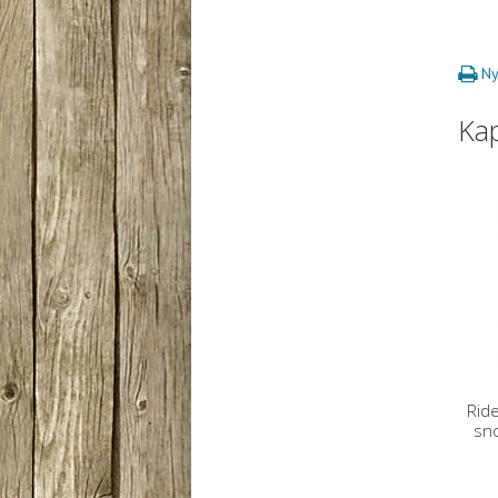
Ny
Ka
Rid
sn