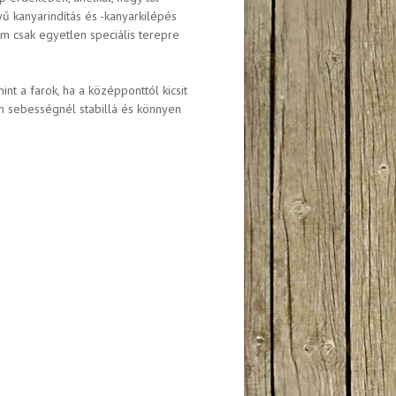
yű kanyarindítás és -kanyarkilépés
m csak egyetlen speciális terepre
nt a farok, ha a középponttól kicsit
en sebességnél stabillá és könnyen