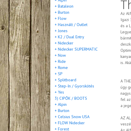
T
+ Alpin
+ Bataleon
+ Burton
Az Al
+ Flow
Igazi
+ Használt / Outlet
és a 
+ Jones
Legye
+ K2 / Dual Entry
bármi
+ Nidecker
deszk
+ Nidecker SUPERMATIC
Optim
+ Now
kanya
+ Ride
is. Ak
+ Rome
+ SP
+ Splitboard
A THE
+ Step-In / Gyorskötés
úgy go
+ Yes
nagys
3) CIPŐK / BOOTS
fel a
+ Alpin
a jeg
+ Burton
+ Celsius Snow USA
AZ AL
+ FLOW Nidecker
veszé
+ Forest
Az Alf