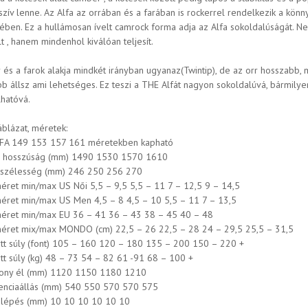
zív lenne. Az Alfa az orrában és a farában is rockerrel rendelkezik a könn
ében. Ez a hullámosan ívelt camrock forma adja az Alfa sokoldalúságát. Ne
t , hanem mindenhol kiválóan teljesít.
 és a farok alakja mindkét irányban ugyanaz(Twintip), de az orr hosszabb, mi
bb állsz ami lehetséges. Ez teszi a THE Alfát nagyon sokoldalúvá, bármily
lhatóvá.
áblázat, méretek:
FA 149 153 157 161 méretekben kapható
s hosszúság (mm) 1490 1530 1570 1610
szélesség (mm) 246 250 256 270
éret min/max US Női 5,5 – 9,5 5,5 – 11 7 – 12,5 9 – 14,5
éret min/max US Men 4,5 – 8 4,5 – 10 5,5 – 11 7 – 13,5
éret min/max EU 36 – 41 36 – 43 38 – 45 40 – 48
éret mix/max MONDO (cm) 22,5 – 26 22,5 – 28 24 – 29,5 25,5 – 31,5
ott súly (font) 105 – 160 120 – 180 135 – 200 150 – 220 +
ott súly (kg) 48 – 73 54 – 82 61 -91 68 – 100 +
ony él (mm) 1120 1150 1180 1210
enciaállás (mm) 540 550 570 570 575
alépés (mm) 10 10 10 10 10 10