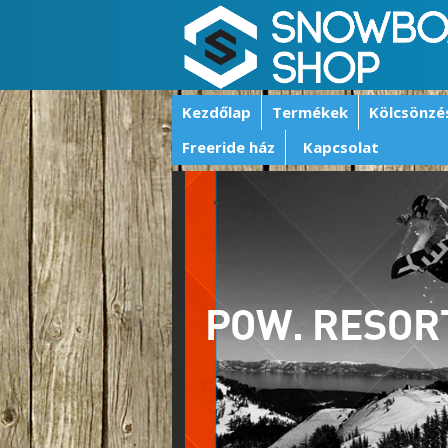
Kezdőlap
Termékek
Kölcsönzé
Freeride ház
Kapcsolat