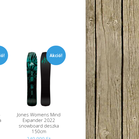
ió!
Akció!
4
Jones Womens Mind
a
Expander 2022
snowboard deszka
deti
150cm
enlegi
:
Eredeti
240,000
Ft