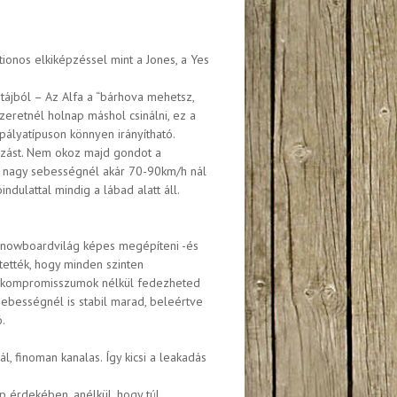
ionos elkiképzéssel mint a Jones, a Yes
tájból – Az Alfa a “bárhova mehetsz,
zeretnél holnap máshol csinálni, ez a
pályatípuson könnyen irányítható.
tazást. Nem okoz majd gondot a
át nagy sebességnél akár 70-90km/h nál
indulattal mindig a lábad alatt áll.
 snowboardvilág képes megépíteni -és
ítették, hogy minden szinten
val kompromisszumok nélkül fedezheted
ebességnél is stabil marad, beleértve
.
, finoman kanalas. Így kicsi a leakadás
op érdekében, anélkül, hogy túl