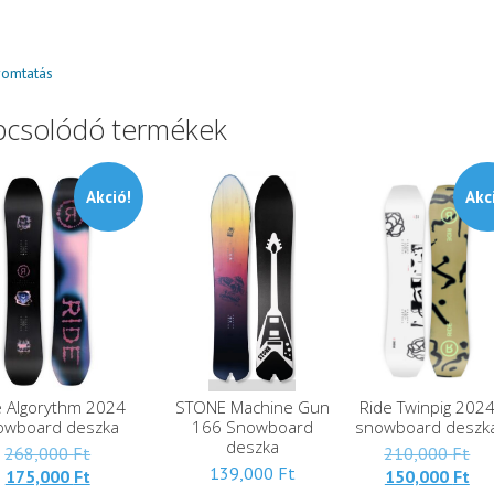
omtatás
pcsolódó termékek
Akció!
Akc
e Algorythm 2024
STONE Machine Gun
Ride Twinpig 202
owboard deszka
166 Snowboard
snowboard deszk
deszka
Eredeti
Ere
268,000
Ft
210,000
Ft
139,000
Ft
Jelenlegi
ára:
Jel
ára
175,000
Ft
150,000
Ft