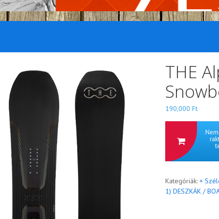
THE Al
Snowb
190,000
Ft
Nem 
rak
t
Kategóriák:
+ Szél
1) DESZKÁK / BO