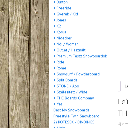
+ Burton
+ Freeride
+ Gyerek / Kid
+ Jones
+ K2
+ Korua
+ Nidecker
+ Női / Woman
+ Outlet / Használt
+ Premium Teszt Snowboardok
+ Ride
+ Rome
+ Snowsurf / Powderboard
+ Split Boards
L
+ STONE / Apo
+ Szélesített / Wide
+ THE Boards Company
Leí
+ Yes
Best My Snowboards
TH
Freestyle Twin Snowboard
2) KÖTÉSEK / BINDINGS
Új de