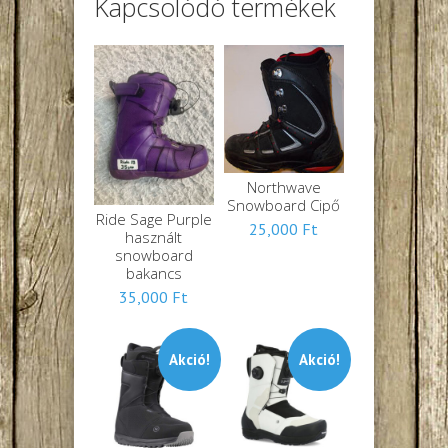
Kapcsolódó termékek
Northwave
Snowboard Cipő
Ride Sage Purple
25,000
Ft
használt
snowboard
bakancs
35,000
Ft
Akció!
Akció!