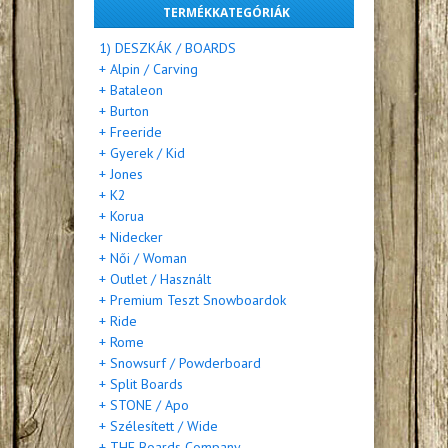
TERMÉKKATEGÓRIÁK
1) DESZKÁK / BOARDS
+ Alpin / Carving
+ Bataleon
+ Burton
+ Freeride
+ Gyerek / Kid
+ Jones
+ K2
+ Korua
+ Nidecker
+ Női / Woman
+ Outlet / Használt
+ Premium Teszt Snowboardok
+ Ride
+ Rome
+ Snowsurf / Powderboard
+ Split Boards
+ STONE / Apo
+ Szélesített / Wide
+ THE Boards Company