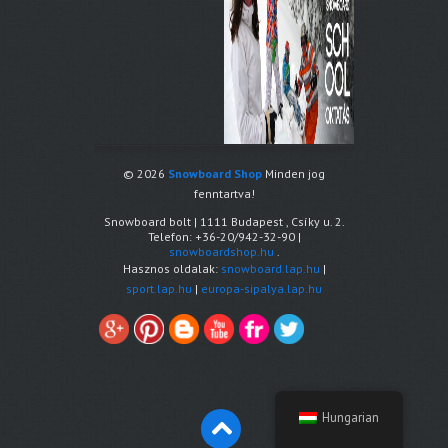
© 2026
Snowboard Shop
Minden jog
fenntartva!
Snowboard bolt
|
1111
Budapest
,
Csíky u. 2.
Telefon:
+36-20/942-32-90
|
snowboardshop.hu
.
Hasznos oldalak:
snowboard.lap.hu
|
sport.lap.hu
|
europa-sipalya.lap.hu
Hungarian