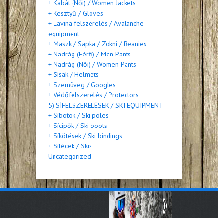
+ Kabát (Női) / Women Jackets
+ Kesztyű / Gloves
+ Lavina felszerelés / Avalanche
equipment
+ Maszk / Sapka / Zokni / Beanies
+ Nadrág (Férfi) / Men Pants
+ Nadrág (Női) / Women Pants
+ Sisak / Helmets
+ Szemüveg / Googles
+ Védőfelszerelés / Protectors
5) SÍFELSZERELÉSEK / SKI EQUIPMENT
+ Síbotok / Ski poles
+ Sícipők / Ski boots
+ Síkötések / Ski bindings
+ Sílécek / Skis
Uncategorized