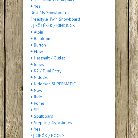
+ Yes
Best My Snowboards
Freestyle Twin Snowboard
2) KÖTÉSEK / BINDINGS
+ Alpin
+ Bataleon
+ Burton
+ Flow
+ Használt / Outlet
+ Jones
+ K2 / Dual Entry
+ Nidecker
+ Nidecker SUPERMATIC
+ Now
+ Ride
+ Rome
+ SP
+ Splitboard
+ Step-In / Gyorskötés
+ Yes
3) CIPŐK / BOOTS