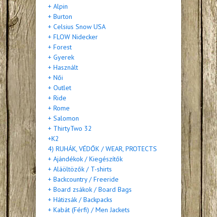
+ Alpin
+ Burton
+ Celsius Snow USA
+ FLOW Nidecker
+ Forest
+ Gyerek
+ Használt
+ Női
+ Outlet
+ Ride
+ Rome
+ Salomon
+ ThirtyTwo 32
+K2
4) RUHÁK, VÉDŐK / WEAR, PROTECTS
+ Ajándékok / Kiegészítők
+ Aláöltözők / T-shirts
+ Backcountry / Freeride
+ Board zsákok / Board Bags
+ Hátizsák / Backpacks
+ Kabát (Férfi) / Men Jackets