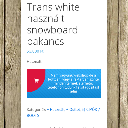
Trans white
használt
snowboard
bakancs
35,000
Ft
Használt.
Nem vagyunk webshop de a
boltban, vagy a raktárban szinte
minden termék elérhető,
telefonon tudunk felvilagosítást
adni
Kategóriák:
+ Használt
,
+ Outlet
,
3) CIPŐK /
BOOTS