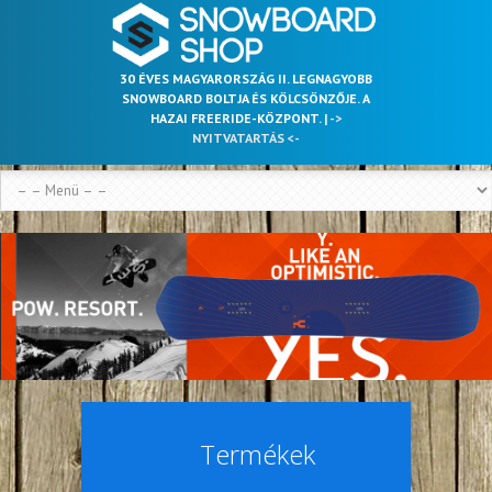
30 ÉVES MAGYARORSZÁG II. LEGNAGYOBB
SNOWBOARD BOLTJA ÉS KÖLCSÖNZŐJE. A
HAZAI FREERIDE-KÖZPONT. |
->
NYITVATARTÁS <-
Termékek