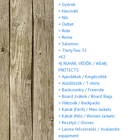
+ Gyerek
+ Használt
+ Női
+ Outlet
+ Ride
+ Rome
+ Salomon
+ ThirtyTwo 32
+K2
4) RUHÁK, VÉDŐK / WEAR,
PROTECTS
+ Ajándékok / Kiegészítők
+ Aláöltözők / T-shirts
+ Backcountry / Freeride
+ Board zsákok / Board Bags
+ Hátizsák / Backpacks
+ Kabát (Férfi) / Men Jackets
+ Kabát (Női) / Women Jackets
+ Kesztyű / Gloves
+ Lavina felszerelés / Avalanche
equipment