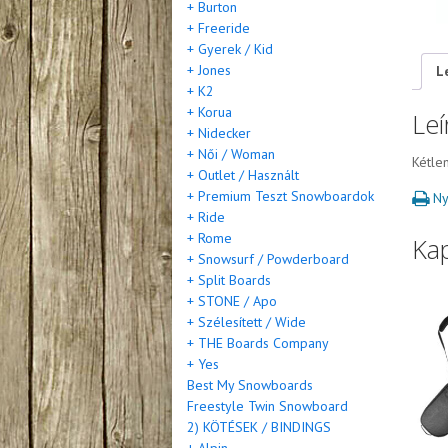
+ Burton
+ Freeride
+ Gyerek / Kid
+ Jones
L
+ K2
+ Korua
Leí
+ Nidecker
+ Női / Woman
Kétlen
+ Outlet / Használt
+ Premium Teszt Snowboardok
Ny
+ Ride
+ Rome
Ka
+ Snowsurf / Powderboard
+ Split Boards
+ STONE / Apo
+ Szélesített / Wide
+ THE Boards Company
+ Yes
Best My Snowboards
Freestyle Twin Snowboard
2) KÖTÉSEK / BINDINGS