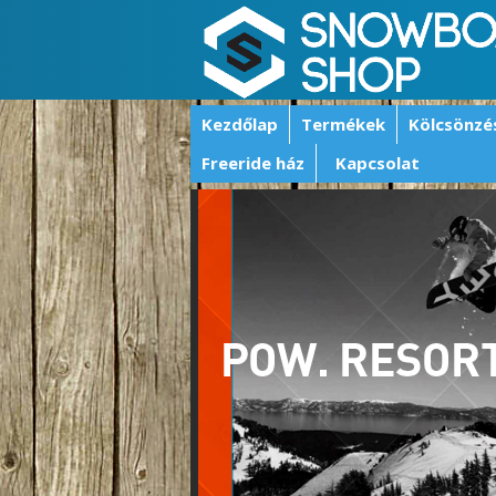
Kezdőlap
Termékek
Kölcsönzé
Freeride ház
Kapcsolat