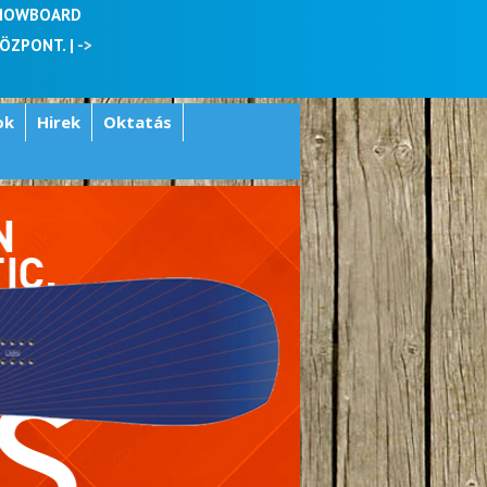
SNOWBOARD
KÖZPONT. |
->
ok
Hirek
Oktatás