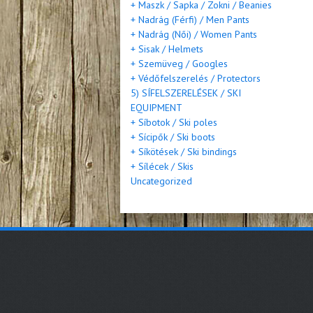
+ Maszk / Sapka / Zokni / Beanies
+ Nadrág (Férfi) / Men Pants
+ Nadrág (Női) / Women Pants
+ Sisak / Helmets
+ Szemüveg / Googles
+ Védőfelszerelés / Protectors
5) SÍFELSZERELÉSEK / SKI
EQUIPMENT
+ Síbotok / Ski poles
+ Sícipők / Ski boots
+ Síkötések / Ski bindings
+ Sílécek / Skis
Uncategorized