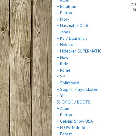
+ Alpin
Jo
+ Bataleon
s
+ Burton
+ Flow
+ Használt / Outlet
+ Jones
+ K2 / Dual Entry
+ Nidecker
+ Nidecker SUPERMATIC
+ Now
+ Ride
+ Rome
+ SP
+ Splitboard
+ Step-In / Gyorskötés
+ Yes
3) CIPŐK / BOOTS
+ Alpin
+ Burton
+ Celsius Snow USA
+ FLOW Nidecker
+ Forest