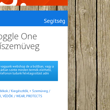
Segítség
oggle One
síszemüveg
vagyunk webshop de a boltban, vagy a
tárban szinte minden termék elérhető,
elefonon tudunk felvilagosítást adni
dékok / Kiegészítők
,
+ Szemüveg /
K, VÉDŐK / WEAR, PROTECTS