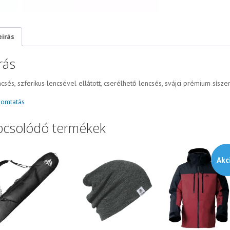
eírás
rás
csés, szferikus lencsével ellátott, cserélhető lencsés, svájci prémium sísz
omtatás
pcsolódó termékek
Akc