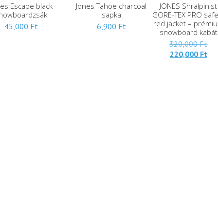
nes Escape black
Jones Tahoe charcoal
JONES Shralpinist
nowboardzsák
sapka
GORE-TEX PRO safe
red jacket – prémi
45,000
Ft
6,900
Ft
snowboard kabát
Ere
320,000
Ft
Jel
ára
220,000
Ft
ára
320
220