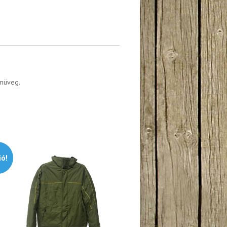
emüveg.
ió!