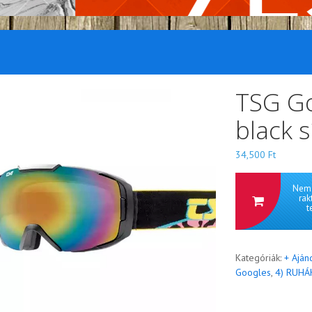
TSG G
black 
34,500
Ft
Nem 
rak
t
Kategóriák:
+ Aján
Googles
,
4) RUHÁ