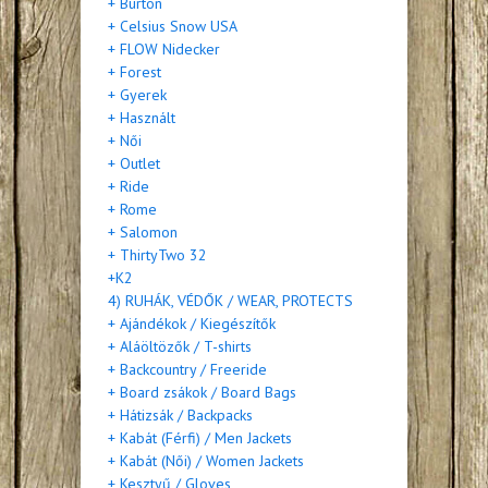
+ Burton
+ Celsius Snow USA
+ FLOW Nidecker
+ Forest
+ Gyerek
+ Használt
+ Női
+ Outlet
+ Ride
+ Rome
+ Salomon
+ ThirtyTwo 32
+K2
4) RUHÁK, VÉDŐK / WEAR, PROTECTS
+ Ajándékok / Kiegészítők
+ Aláöltözők / T-shirts
+ Backcountry / Freeride
+ Board zsákok / Board Bags
+ Hátizsák / Backpacks
+ Kabát (Férfi) / Men Jackets
+ Kabát (Női) / Women Jackets
+ Kesztyű / Gloves