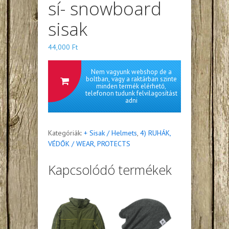
sí- snowboard
sisak
44,000
Ft
Nem vagyunk webshop de a
boltban, vagy a raktárban szinte
minden termék elérhető,
telefonon tudunk felvilagosítást
adni
Kategóriák:
+ Sisak / Helmets
,
4) RUHÁK,
VÉDŐK / WEAR, PROTECTS
Kapcsolódó termékek