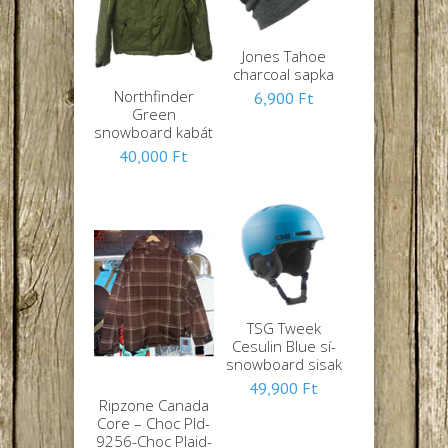
Jones Tahoe
charcoal sapka
Northfinder
6,900
Ft
Green
snowboard kabát
40,000
Ft
TSG Tweek
Cesulin Blue sí-
snowboard sisak
49,900
Ft
Ripzone Canada
Core – Choc Pld-
9256-Choc Plaid-