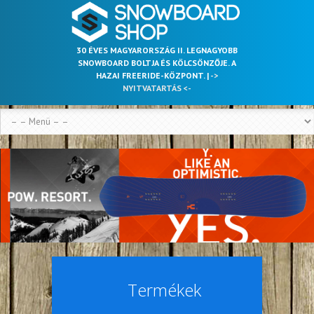
30 ÉVES MAGYARORSZÁG II. LEGNAGYOBB
SNOWBOARD BOLTJA ÉS KÖLCSÖNZŐJE. A
HAZAI FREERIDE-KÖZPONT. |
->
NYITVATARTÁS <-
Termékek