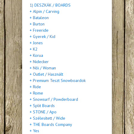
1) DESZKÁK / BOARDS
+ Alpin / Carving
+ Bataleon
+ Burton
+ Freeride
+ Gyerek / Kid
+ Jones
+ K2
+ Korua
+ Nidecker
+ Női / Woman
+ Outlet / Használt
+ Premium Teszt Snowboardok
+ Ride
+ Rome
+ Snowsurf / Powderboard
+ Split Boards
+ STONE / Apo
+ Szélesített / Wide
+ THE Boards Company
+ Yes