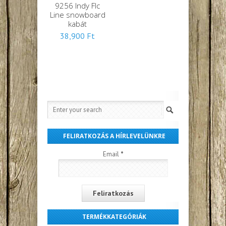
9256 Indy Flc
Line snowboard
kabát
38,900
Ft
FELIRATKOZÁS A HÍRLEVELÜNKRE
Email
*
TERMÉKKATEGÓRIÁK