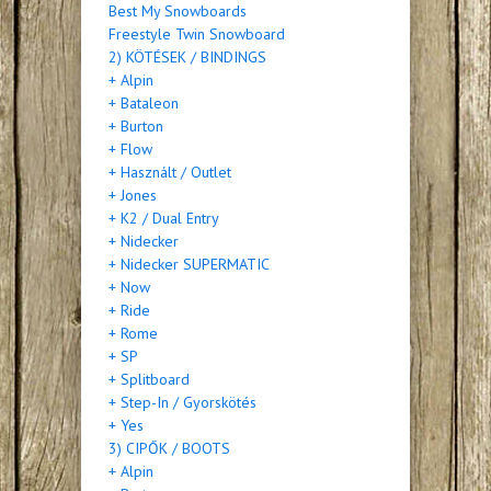
Best My Snowboards
Freestyle Twin Snowboard
2) KÖTÉSEK / BINDINGS
+ Alpin
+ Bataleon
+ Burton
+ Flow
+ Használt / Outlet
+ Jones
+ K2 / Dual Entry
+ Nidecker
+ Nidecker SUPERMATIC
+ Now
+ Ride
+ Rome
+ SP
+ Splitboard
+ Step-In / Gyorskötés
+ Yes
3) CIPŐK / BOOTS
+ Alpin