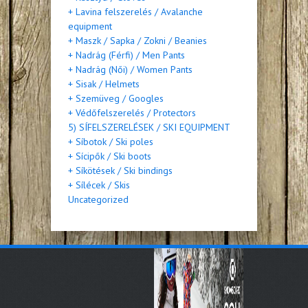
+ Lavina felszerelés / Avalanche
equipment
+ Maszk / Sapka / Zokni / Beanies
+ Nadrág (Férfi) / Men Pants
+ Nadrág (Női) / Women Pants
+ Sisak / Helmets
+ Szemüveg / Googles
+ Védőfelszerelés / Protectors
5) SÍFELSZERELÉSEK / SKI EQUIPMENT
+ Síbotok / Ski poles
+ Sícipők / Ski boots
+ Síkötések / Ski bindings
+ Sílécek / Skis
Uncategorized