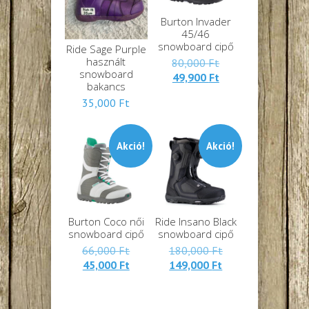
Burton Invader
45/46
snowboard cipő
Ride Sage Purple
használt
Eredeti
80,000
Ft
snowboard
Jelenlegi
ára:
49,900
Ft
bakancs
ára:
80,000 Ft.
35,000
Ft
49,900 Ft.
Akció!
Akció!
Burton Coco női
Ride Insano Black
snowboard cipő
snowboard cipő
Eredeti
Eredeti
66,000
Ft
180,000
Ft
Jelenlegi
ára:
Jelenlegi
ára:
45,000
Ft
149,000
Ft
ára:
66,000 Ft.
ára:
180,000 Ft.
45,000 Ft.
149,000 Ft.