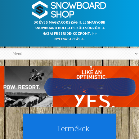
30 ÉVES MAGYARORSZÁG II. LEGNAGYOBB
SNOWBOARD BOLTJA ÉS KÖLCSÖNZŐJE. A
HAZAI FREERIDE-KÖZPONT. |
->
NYITVATARTÁS <-
Termékek