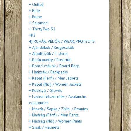
+ Outlet
+ Ride
+ Rome
+ Salomon
+ ThirtyTwo 32
+K2
4) RUHÁK, VÉDŐK / WEAR, PROTECTS
+ Ajándékok / Kiegészítők
+ Aláöltözők / T-shirts
+ Backcountry / Freeride
+ Board zsákok / Board Bags
+ Hátizsák / Backpacks
+ Kabát (Férfi) / Men Jackets
+ Kabát (Női) / Women Jackets
+ Kesztyű / Gloves
+ Lavina felszerelés / Avalanche
equipment
+ Maszk / Sapka / Zokni / Beanies
+ Nadrág (Férfi) / Men Pants
+ Nadrág (Női) / Women Pants
+ Sisak / Helmets