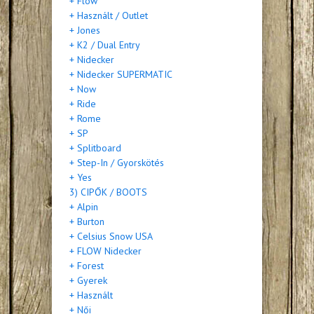
+ Flow
+ Használt / Outlet
+ Jones
+ K2 / Dual Entry
+ Nidecker
+ Nidecker SUPERMATIC
+ Now
+ Ride
+ Rome
+ SP
+ Splitboard
+ Step-In / Gyorskötés
+ Yes
3) CIPŐK / BOOTS
+ Alpin
+ Burton
+ Celsius Snow USA
+ FLOW Nidecker
+ Forest
+ Gyerek
+ Használt
+ Női