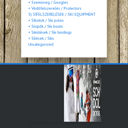
+ Szemüveg / Googles
+ Védőfelszerelés / Protectors
5) SÍFELSZERELÉSEK / SKI EQUIPMENT
+ Síbotok / Ski poles
+ Sícipők / Ski boots
+ Síkötések / Ski bindings
+ Sílécek / Skis
Uncategorized