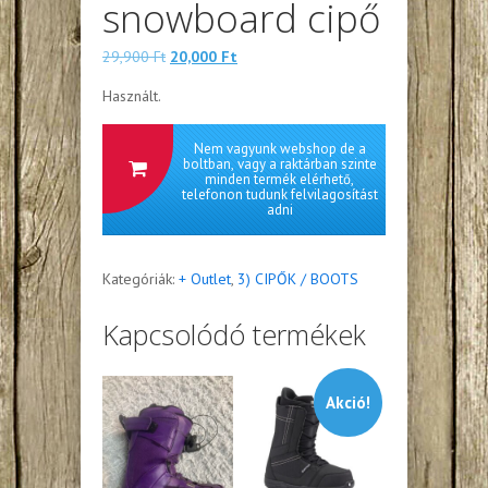
snowboard cipő
Eredeti
Jelenlegi
29,900
Ft
20,000
Ft
ára:
ára:
Használt.
29,900 Ft.
20,000 Ft.
Nem vagyunk webshop de a
boltban, vagy a raktárban szinte
minden termék elérhető,
telefonon tudunk felvilagosítást
adni
Kategóriák:
+ Outlet
,
3) CIPŐK / BOOTS
Kapcsolódó termékek
Akció!