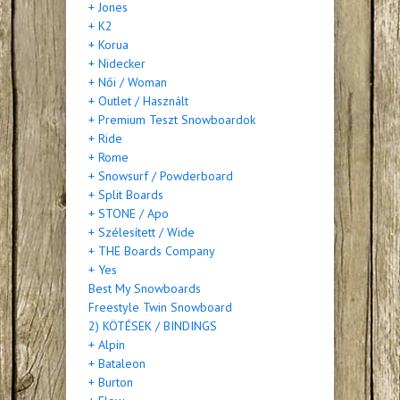
+ Jones
+ K2
+ Korua
+ Nidecker
+ Női / Woman
+ Outlet / Használt
+ Premium Teszt Snowboardok
+ Ride
+ Rome
+ Snowsurf / Powderboard
+ Split Boards
+ STONE / Apo
+ Szélesített / Wide
+ THE Boards Company
+ Yes
Best My Snowboards
Freestyle Twin Snowboard
2) KÖTÉSEK / BINDINGS
+ Alpin
+ Bataleon
+ Burton